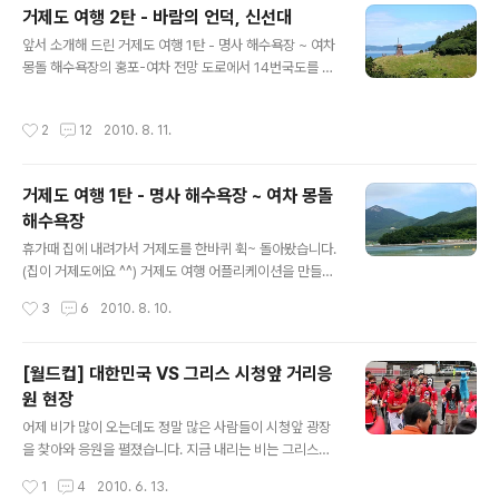
이름 처럼 둥글둥글한 돌입니다. 일반 해수욕장은 돌들이
거제도 여행 2탄 - 바람의 언덕, 신선대
파도와 바람에 깍여 만들어진 모래가 쌓여 있다면, 몽돌해
글 내용
수욕장은 파도에 이리 저리 둘러다니면서 표면이 부드럽고
앞서 소개해 드린 거제도 여행 1탄 - 명사 해수욕장 ~ 여차
둥글둥글된 돌들이 쌓여있는 해수욕장입니다. 바도에 돌이
몽돌 해수욕장의 홍포-여차 전망 도로에서 14번국도를 따
부딪치는 소리는 정말 일품이죠.^^ 모래가 없기 때문에 해
라 계속 달리다보면 또 다른 거제도의 아름다움이 펼쳐집
변에 앉아도 옷이 더럽혀 지지도 않구요. 전국에 몇 없는 몽
니다. 두번째 코스는 바람의 언덕, 신선대입니다. (다음 스
작성시간
2
12
2010. 8. 11.
돌 해수욕장입니다. ..
카이뷰로 보기, 네이버위성지도로 보기) 바람의 언덕은 예
전에 드라마에 소개된 이후로 유명해진곳인데 이름 처럼
시원한 바람에 탁트인 바다 풍경을 즐길 수 있는곳입니다.
거제도 여행 1탄 - 명사 해수욕장 ~ 여차 몽돌
최근 풍차를 새롭게 지어서 여행객들의 사진빨을 200%
해수욕장
올려주고 있죠. ^^ 바로 옆 신선대 역시 탁트인 바다와 넓은
글 내용
해안 절벽으로 즐거운 볼거리를 안겨주고 있는곳입니다.
휴가때 집에 내려가서 거제도를 한바퀴 휙~ 돌아봤습니다.
그럼 한번 사진으로 만나 볼까요? 사진을 클릭해서 크게 보
(집이 거제도에요 ^^) 거제도 여행 어플리케이션을 만들계
세요^^ 바람의 언덕 신선대
획인데 거기에 필요한 사진도 찍고 여행지 정보를 좀 정리
작성시간
3
6
2010. 8. 10.
할겸 말이죠. 사진만 1000장 정도 찍었는데 몇장만 뽑아
서 코스별로 소개 시켜 드릴께요. 첫번째 코스는 명사 해수
욕장~여차 몽돌해수욕장으로 이어지는 홍포-여차 전망 도
[월드컵] 대한민국 VS 그리스 시청앞 거리응
로입니다. (다음 스카이뷰로 보기, 네이버위성지도로 보기
원 현장
) 위에 지도에서 제일 아래쪽 부분입니다. 클릭해서 확대해
글 내용
서 한번 보세요. 이곳은 한려해상 국립공원구역인데 전망
어제 비가 많이 오는데도 정말 많은 사람들이 시청앞 광장
이 좋기로 유명한곳입니다. 하지만 거제도에서도 좀 멀리
을 찾아와 응원을 펼졌습니다. 지금 내리는 비는 그리스의
있기 때문에 현지인들에게만 유명한 잘 알려져 있는곳이랍
눈물이라며 오히려 비를 반겼죠. 다행이 경기가 시작되고
작성시간
1
4
2010. 6. 13.
니다. ^^ 한번 구경해 보세요. 가슴이 탁 트이는 풍경을 그
비가 그쳐서 편하게 경기를 볼 수 있었습니다. 경기가 시작