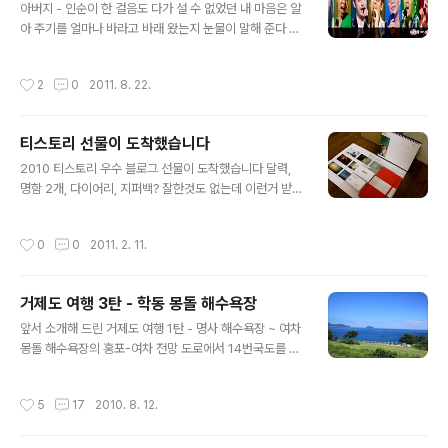
아버지 - 인순이 한 걸음도 다가 설 수 없었던 내 마음은 알
서 사진에서 봤던 그런 장면은 연출이 안됐습니다. 그래도
아 주기를 얼마나 바라고 바래 왔는지 눈물이 말해 준다 점
바다는 엄청 투명하네요. 제주는 제주입니다. 우도 함덕 해
점 멀어져 가버린 쓸쓸했던 뒷모습에 내 가슴이 다시 아파
수욕장에서 잠깐 있다가 다시 동일주 버스를 타고 성산포
온다 서로 사랑을 하고 서로 미워도 하고 누구보다 아껴주
로 향했습니다. 우도로 가려면 성산여객 터미널에서 배를
작성시간
2
0
2011. 8. 22.
던 그대가 보고싶다 가까이에 있어도 다가서지 못했던 그
타고 들어가야합니다. 여기서 하나 유용한 팁~ 제주도의
래 내가 미워 했었다 제발 내 얘길 들어주세요 시간이 필요
대부분의 관광지는 버스 정류장과 멀리 떨어져 있습니..
해요 서로 사랑을 하고 서로 미워도 하고 누구보다 아껴주
티스토리 선물이 도착했습니다
던 그대가 보고싶다 가슴 속 깊은 곳에 담아두기만 했던 그
글 내용
래 내가 사랑 했었다 긴 시간이 지나도 말하지 못했었던 그
2010 티스토리 우수 블로그 선물이 도착했습니다 달력,
래 내가 사랑했었다 인순이의 파워는 역시 대단하네요. 노
명함 2개, 다이어리, 지퍼백? 잘한것도 없는데 이런거 받으
래 시작부터 짠~ 한 감동이 밀려 오는것 같습니다. 그동안
니 부끄럽네요. 올해도 열심히 하라는 의미로 생각하고 열
잘 몰랐던 곡인데 새로운 발견이네요. 수많은 무대에서 정
심히 좋은 정보들 올릴수 있도록 노력하겠습니다. 고마워
작성시간
0
0
2011. 2. 11.
말 다양한 모습을 보여준 인순이가..
요 티스토리 (2월 달력 사진이 송아지네요.. 구재역 빨라 잘
마무리 되었길 빕니다)
거제도 여행 3탄 - 학동 몽돌 해수욕장
글 내용
앞서 소개해 드린 거제도 여행 1탄 - 명사 해수욕장 ~ 여차
몽돌 해수욕장의 홍포-여차 전망 도로에서 14번국도를 따
라 계속 달려 거제도 여행 2탄 - 바람의 언덕, 신선대를 거
쳐 조금 더 달리게 되면 거제도의 아름다운 해변을 볼 수 있
작성시간
5
17
2010. 8. 12.
습니다. 세번째 코스는 학동 몽돌 해수욕장 입니다. (다음
스카이뷰로 보기, 네이버위성지도로 보기) 몽돌이 뭘까요?