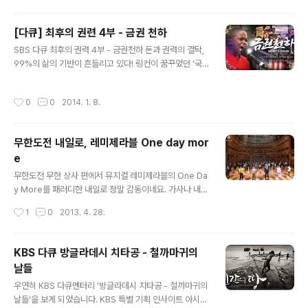
감탄을 금치 못했습니다.(^^;) 그래서 몇번 된장국을 만들
어 먹었는데, 마트에서 파, 양파, 두부 같은걸 사놓으면 한
[다큐] 최후의 권련 4부 - 금권 천하
번에 먹기에 양이 너무 많아 한번 먹고 또 몇일 뒤에 먹고
글 내용
SBS 다큐 최후의 권력 4부 - 금권천하 돈과 권력의 결탁,
하다 보니 전에 남은건 버리고, 또 사고 하는 문제가 생기더
99%의 삶의 기반이 흔들리고 있다! 링컨이 꿈꾸었던 ‘국
군요. 그러전 와중에 TV를 통해 우연히 쿠킷이라는 서비스
민의, 국민에 의한, 국민을 위한 정부’는 지금 미국에서 실
를 알게 되었습니다. 바로 1인분 혹은 2~4인분 식재로 배
현되고 있는가? 해를 거듭할수록 증가하는 선거비용, 워싱
달 서비스 입니다. 이거다 싶어 바로 웹싸이트를 찾아 봤습
작성시간
0
0
2014. 1. 8.
턴으로 흘러 들어가는 천문학적인 로비자금. 미국 정치판
니다. 매주 6가지의 요리가 소개 되어 있는데, 주문을 하면
에서 돈이 그 어느 때보다 위력을 떨치는 지금, 미국 사회는
해당 요리..
몸살을 앓고 있다. 충치치료를 받지 못해 죽어가는 아이들,
무한도전 내일로, 레미제라블 One day mor
학교에서 쫓겨나 거리로 나온 학생들, 투표권을 빼앗기고
e
있는 시민들. 기막힌 참상이 미국 전역에서 발견되고 있다.
글 내용
미국의 정치권력은 99%의 유권자와 1% 이익 집단의 목
무한도전 무한 상사 편에서 뮤지컬 레미제라블의 One Da
소리 중 어디에 귀 기울이고 있는가? 외면당한 서민들의 삶
y More를 패러디한 내일로 정말 감동이네요. 가사나 내용
은 이대로 붕괴되고 말 것인가. 그들은 그들의 목소리를 되
상으로 뮤지컬 레미제라블 한국어 초연을 많이 참고 한것
작성시간
1
0
2013. 4. 28.
찾을 수 있을까. 민..
같네요. 얼마 전 영화로도 개봉해 대중적으로 많이 알려지
게 되었는데, 저도 영화로 레미제라블을 처음 접한지라 영
화의 One Day More 부분이 제일 기억에 남네요. 한번에
KBS 다큐 방글라데시 치타공 - 철까마귀의
볼수 있게 무안도전 내일로, 뮤지컬 레미제라블(한국어 초
날들
연), 영화 레미제라블의 One day more장면을 모아 봤습
글 내용
니다. 비교해서 보는 것도 재미있네요. 무한도전 - 내일로
우연히 KBS 다큐멘터리 '방글라데시 치타공 - 철까마귀의
(레미제라블) 뮤지컬 레미제라블(한국어 초연) - One Da
날들'을 보게 되었습니다. KBS 특별 기획 인사이트 아시아