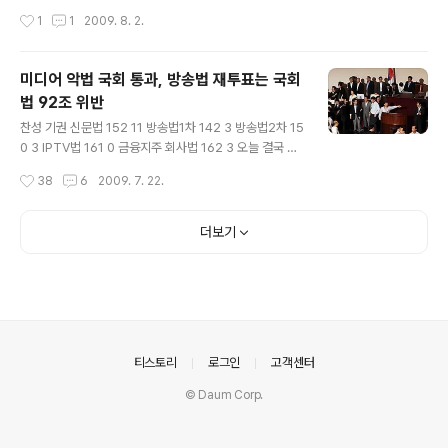
레어, 영어, 츠와나어등이다. 볼룸폰테인 또는 블룸폰테인
블로그? 덕분에 좋은곳에 취직도 했고 드디어 사회에 첫발
작성시간
1
1
2009. 8. 2.
(Bloemfontein)은 - 사법 수도 자유 주(Free State)의
을 내딛게 되었습니다. ^^ 그래서 앞으로 블로그를 어떻게
주도이다. 해발고도 1400km의 고원에 있는 도시이며 인
운영해야 할지..
구수는 약 33만명이다. 케이프타운(Cape Town) - 입법
미디어 악법 국회 통과, 방송법 재투표는 국회
수도 아프리칸스어로는 카프스타트(Kaapstadt)라고 부
법 92조 위반
른다. 이 도시의 배후에는 테이블 산이 있으며, 부근에 희망
글 내용
봉이 있다. 요하네스버그는? 요하네스버그(아프리칸스어:
찬성 기권 신문법 152 11 방송법1차 142 3 방송법2차 15
Johannesburg)는 남아프리카 공화국의 최대 도시로 인
0 3 IPTV법 161 0 금융지주 회사법 162 3 오늘 결국 미
구는 약 390만 명이다. 예부터 금을 산출하는 광..
디어 악법으로 불리던 신문 방송법이 한나라당의 직권상정
작성시간
38
6
2009. 7. 22.
으로 통과 되었습니다. 표결은 위와 같이 이 나왔습니다. 방
송법 표결처리중에는 첫 표결에서 찬성 142 기권 3이나와
국회 재적과반 146석에 못 미친 상태로 다음 표결을 위해
더보기
전광판도 꺼진 상태였지만 주변 한나라당 의원들의 번복요
구에 의해 재투표를 실시했고 찬성 150으로 통과됬습니
다. 제92조(일사부재의) 부결된 안건은 같은 회기중에 다
시 발의 또는 제출하지 못한다. 제 144조 ③투표의 수가 명
패의 수보다 많을 때에는 재투표를 한다. 법률 지식 정보 시
스템 - 국회법 하지만 이건 국회법위반이라는 군요. 국회법
의안내
티스토리
로그인
고객센터
92..
© Daum Corp.