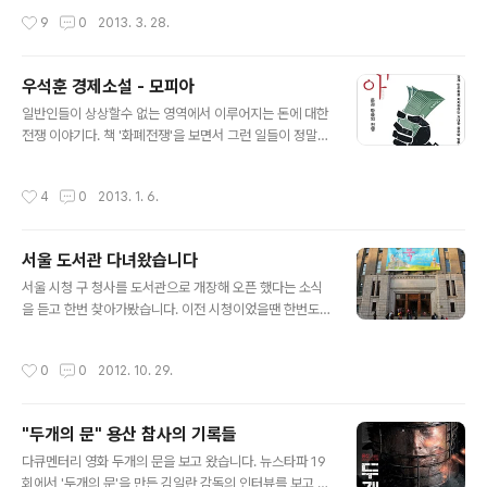
y More
- 인간의 땅(A Human Land)이라는 다큐 시리즈 중 2편
작성시간
9
0
2013. 3. 28.
이라고 하네요. 방글라데시의 항구도시 치타공. 세계 선박
의 절반이 해체되는 배들의 무덤이라 불리는 곳입니다. 다
큐멘터리는 열악한 그곳 노동 환경에서 일하는 가난한 노
우석훈 경제소설 - 모피아
동자들의 이야기입니다. 최첨단의 기술과 장비로 건조되는
글 내용
일반인들이 상상할수 없는 영역에서 이루어지는 돈에 대한
이런 대형 선박들이 낡은 연장, 도르래, 몇가닥의 쇠줄, 노
전쟁 이야기다. 책 '화폐전쟁'을 보면서 그런 일들이 정말
동자들의 기름 뭍은 손 만으로 해체 되고 있었다는 사실이
벌어지는 사실일까 생각하곤 했는데, 복잡한 경제, 금융이
정말 놀랍고 아이러니 하네요. 열악한 노동 환경으로 정부
뒤섞인 현대에서 큰 돈, 검은 돈이 어떻게 그리고 어떤 목적
단체나 NGO의 출입도 철처히 금지 되고 있는 이곳은 아이
작성시간
4
0
2013. 1. 6.
을 가지고 움직이는지를 소설로 잘 풀어 내고 있다. 소설을
부터 노인까지 아무런 장비 없이 맨발로 드넒은 뻘밭은 오
다 읽고 나니 과거 서브프라임 경제 위기 때 하루만에 몇백
가며 철판을 자르고, ..
원의 환율 변동이 일어났을때 뉴스로만 접했던 경제위기이
서울 도서관 다녀왔습니다
면에 실제로 어떤 일들이 꾸며지고 일어났을지 궁금해진
글 내용
다. 소설은 문재인이 대통령 시대를 가정하고 여전히 기존
서울 시청 구 청사를 도서관으로 개장해 오픈 했다는 소식
의 기득권을 놓지 않기 위한 모피아들의 음모, 그리고 정면
을 듣고 한번 찾아가봤습니다. 이전 시청이었을땐 한번도
돌파로 그것을 이겨내는 시민의 정부이야기인데, 아쉽게도
가본적이 없어서 평소 서울 한복판에 네모 각지게 구시대
현실은 박근혜 정부가 출범되었다. 소설속 모피아들은 박
의 냄새를 물신 풍기면서 자리 잡고 있는 저 건물 내부 모습
작성시간
0
0
2012. 10. 29.
근혜 정부에서 자신들의 권력을 위해 ..
은 어떨지 궁금했는데, 이제 자유롭게 드나들 수 있는곳이
되었네요. 열람실은 1층, 2층엔 일반 자료실이 있고, 3층엔
서울시 관련 책이나 자료들이 있는 서울 자료실, 4층은 세
"두개의 문" 용산 참사의 기록들
계 다양한 도시의 간행물들이 전시된 세계 자료실이 있습
글 내용
니다. 각 층에는 바로 앉아서 볼 수 있게 책상들이 있고, 책
다큐멘터리 영화 두개의 문을 보고 왔습니다. 뉴스타파 19
상에 조명들도 잘 꾸며 놨더군요. 각층엔 테라스 같은 곳도
회에서 '두개의 문'을 만든 김일란 감독의 인터뷰를 보고 알