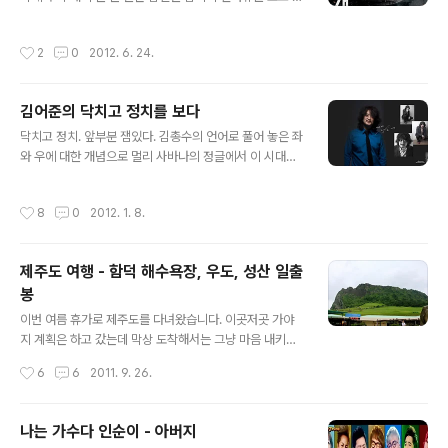
있어서 바깥 공기를 마시며 이야기 하거나 책을 읽을 수 있
게 되었는데, 꼭 한번 봐야겠다는 생각이 들더군요. 영화는
게도 해놨습니다. 아직 개관 초기라 책이 많은건 아니지만
다큐멘터리 형식으로 관련자들의 증언, 칼라TV등 실제 현
작성시간
2
0
2012. 6. 24.
빈 공간들이 많아 앞으로..
장에서 촬영된 영상, 경찰 채증 영상, 그리고 법정 회의 녹
취로 이루어져 있습니다. 시간순으로 현장의 모습들을 재
구성하고 경찰 특공대의 시선에서 사건을 전개해 나갑니
김어준의 닥치고 정치를 보다
다. 다큐멘터리 형식이라 영화관에서는 다소 어색하지만,
글 내용
시간순으로 짜임세 있는 구성으로 시간이 갈수록 점점 집
닥치고 정치. 앞부분 잼있다. 김총수의 언어로 풀어 놓은 좌
중되어 갔습니다. 영화의 제목 두개의 문은 옥상에서 망루
와 우에 대한 개념으로 멀리 사바나의 정글에서 이 시대의
로 나 있는 2개의 문을 말하는데, 진술에 의하면 경찰 특공
정치까지 해석해 낸다. 이처럼 쉬울 순 없다. 글로 정리된 B
대 대원들은 옥상에 몇개의 문이 있고, 망루로 가기 위한 문
BK 의혹들은 나꼼수의 내용과 거의 흡사하지만 훨신 정리
작성시간
8
0
2012. 1. 8.
이 어떤문인지도 모른체 작전에 투입..
가 잘되있어서 이해가 잘된다. 뒷부분은 심도 깊은 정치적
인 예기들을 써놨다. 사실 무슨말인지 잘 모르겠다. 하지만
유력 정치인들에 대한 분석들은 알차다. 그들이 그럴수 밖
제주도 여행 - 함덕 해수욕장, 우도, 성산 일출
에 없는 이유들, 국민들에 의해 보여지는 이미지들. 이런것
봉
들을 인간적, 정서적으로 풀어 놓는다. 김총수의 정치적 통
글 내용
창력은 대단한것 같다. 그는 현상을 보고 본질과 큰 흐름을
이번 여름 휴가로 제주도를 다녀왔습니다. 이곳저곳 가야
간파한다. 정치에 관심도 없던 나에게 쪼금이라도 정치를
지 계획은 하고 갔는데 막상 도착해서는 그냥 마음 내키는
이해하고 관심을 가지게 했다는점에서 김총수의 의도는 성
대로 그냥 돌아다녔습니다. 첫코스는 우도+섭지코지입니
작성시간
6
6
2011. 9. 26.
공한것 같다. 나같은 사람에..
다. 함덕 해수욕장 우도로 가는 중간엔 함덕해수욕장이란
곳에 들렀습니다. 인터넷에서 우리나라에도 이런곳이 있을
까 싶을 정도로 투명한 해변 사진을 보고 감탄해 있었던지
나는 가수다 인순이 - 아버지
라 꼭 한번 가봐야지 했던곳입니다. 아쉽게도 날이 좀 흐려
글 내용