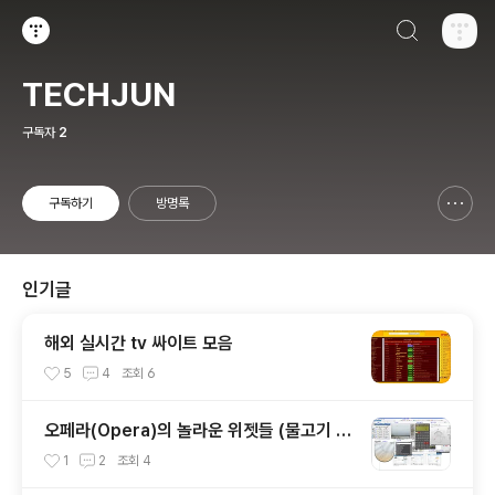
검색하기
티스토리
TECHJUN
구독자
2
구독하기
방명록
신고하기 레이어
열기
인기글
해외 실시간 tv 싸이트 모음
5
4
조회
6
오페라(Opera)의 놀라운 위젯들 (물고기 키
우기 위젯, 공학용 계산기 위젯..)
1
2
조회
4