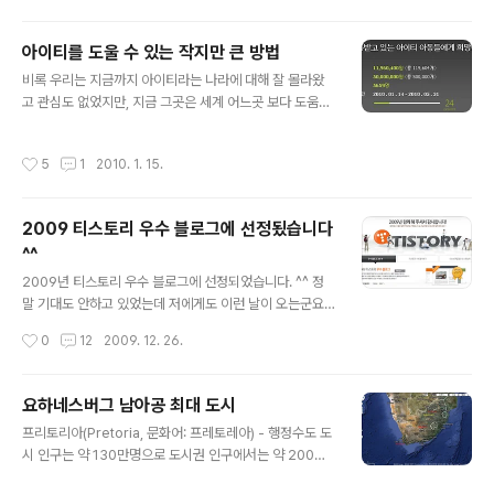
대로 담아 내지 못해 조금 아쉽네요...
되니 사람들이 더 많이 와서 도로위까지 꽉꽉 찼더군요. 특
히 외국인이눈에 많이 띄었는데 2002월드컵 이후로 한국
아이티를 도울 수 있는 작지만 큰 방법
의 응원 문화를 즐기러 온것 같더군요. 전부 맥주캔 하다 들
글 내용
비록 우리는 지금까지 아이티라는 나라에 대해 잘 몰라왔
고 다니면서 말이죠. 덩실덩실~ ^^ 2:0 승리로 분위기는
고 관심도 없었지만, 지금 그곳은 세계 어느곳 보다 도움을
당연 최고조였습니다. 경기가 끝나고 대~한민국을 외치고,
구하고 있는 곳이라는 점 만큼은 꼭 기억해야하지 않을까
기차놀이 하고 여기 저기 모여서 승기의 기쁨을 나누었습
생각되네요. 비록 큰 도움은 아니더라도 우리들의 작은 도
니다. 그리고 끝날 무렵에는 정말 청소도 열심히... 17일 아
작성시간
5
1
2010. 1. 15.
움이 모인다면 그곳에서는 분명 한명의 생명을 구할 수 있
르헨티나 전에서 또한번의 기쁨을 나눴으면 좋겠네요...
는 힘을 발휘 할 수 있을겁니다. 지금 네이버와 다음, 네이
트에서 아이티 피해 돕기 모금을 하고 있다고 하네요. 모아
2009 티스토리 우수 블로그에 선정됬습니다
진 기부금을 국제 구호 단체로 보내 긴급 구호에 활용된다
^^
고 합니다. 네이버에서는 '콩', 다음 에서는 '캐쉬', 네이트
글 내용
에서는 '도토리'로 기부가 가능합니다. 돈을 내는게 부담스
2009년 티스토리 우수 블로그에 선정되었습니다. ^^ 정
럽다면 비록 조금일지라도 평소에 남아있던 이런 사이버
말 기대도 안하고 있었는데 저에게도 이런 날이 오는군요.
머니로 모금에 참여하는것도 큰 도움이 될 수 있을것 같습
정말 감사드립니다... 올해로 3년 정도 블로그를 운영했는
작성시간
0
12
2009. 12. 26.
니다. 네이버 해피빈 아이티 강..
데 그동안 있는듯 없는듯 조용히 블로그 하던터라 우수 블
로그는 별나라? 이야기인줄로만 알고 있었습니다. ^^;;; 게
다가 요즘엔... 이젠 이런 상황이죠. 비공개 들만 엄청 늘어
요하네스버그 남아공 최대 도시
나고 있습니다. ;;; 정말 훌륭하신 분들이 많은데 제가 여기
글 내용
프리토리아(Pretoria, 문화어: 프레토레아) - 행정수도 도
에 끼어 들어가니 쪼금 민망하기도 하네요 ^^ 2010년부터
시 인구는 약 130만명으로 도시권 인구에서는 약 200만
는 우수블로그의 명예?를 걸고 다시한번 열정을 불태워 봐
명이다. 주로 사용되고 있는 언어는 아프리칸스어, 은데베
야겠습니다. ^^ 내년에는 제 인생에도 큰 변화가 있습니다.