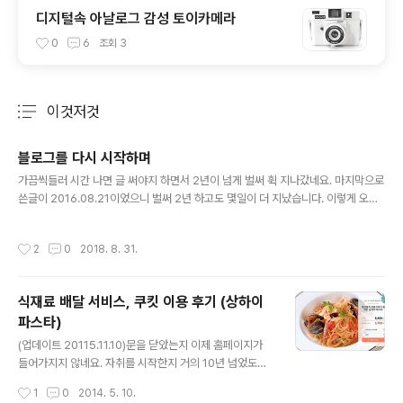
디지털속 아날로그 감성 토이카메라
0
6
조회
3
이것저것
분류 전체보기
주요 글 목록
블로그를 다시 시작하며
글 내용
가끔씩들러 시간 나면 글 써야지 하면서 2년이 넘게 벌써 휙 지나갔네요. 마지막으로
쓴글이 2016.08.21이었으니 벌써 2년 하고도 몇일이 더 지났습니다. 이렇게 오랫
동안 자리를 비울줄 몰랐는데 하루 이틀 한달 두달 1년 2년이 지나니 블로그를 한다
는 말도 했었다는 과거형으로만 쓰이고 있더군요. 자리를 비운 2년동안 (뭐 2년전에
작성시간
2
0
2018. 8. 31.
도 비슷했지만) 인터넷상의 주류 컨텐츠는 글에서 사진으로 바뀌고 이제는 유튜브로
보통명사화된 동영상이 되버렸네요. 유튜브를 해볼까하는 생각과 계획과 아이디어
는 정말 많았지만, 배운 게 도둑질이라고, 일단 블로그 부터 다시 가벼운 마음으로 다
식재료 배달 서비스, 쿠킷 이용 후기 (상하이
시 시작하려고 합니다. 일단 그동안 따로 페이스북이나 트위터나 미디엄에 써왔던 글
파스타)
들부터 하나둘 옮기고, 이것저것 공부도 했던 딥러닝이라든지..
글 내용
(업데이트 20115.11.10)문을 닫았는지 이제 홈페이지가
들어가지지 않네요. 자취를 시작한지 거의 10년 넘었도록
아직 집에서 변변한 음식 한번 해본적이 없었는데, 최근에
작성시간
1
0
2014. 5. 10.
막무가내로 된장국을 해먹어 보고 저의 숨은 요리 실력에