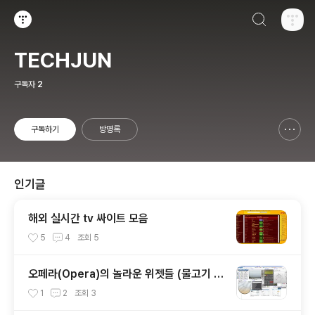
검색하기
티스토리
TECHJUN
구독자
2
구독하기
방명록
신고하기 레이어
열기
인기글
해외 실시간 tv 싸이트 모음
5
4
조회
5
오페라(Opera)의 놀라운 위젯들 (물고기 키
우기 위젯, 공학용 계산기 위젯..)
1
2
조회
3