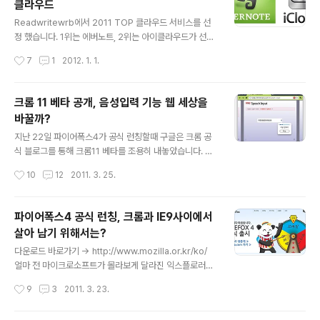
클라우드
하기 이 글을 2009년 1월에 썼으니 벌써 3년이 넘었네요.
글 내용
한창 블로그 열풍에 하루에도 3~4개의 글을 쓰던 시절, 어
Readwritewrb에서 2011 TOP 클라우드 서비스를 선
떻게 하면 제가 쓴 글이 검색화면에서 좀 더 이뻐보이고, 호
정 했습니다. 1위는 에버노트, 2위는 아이클라우드가 선정
기심이 가도록 보이게 할 수 있을까 고민하던 시절이 있었
되었습니다. 나머지는 몇개 빼고는 저도 처음 보는 서비스
작성시간
7
1
2012. 1. 1.
습니다. 그때 가장 고민이었던게 사진을 올리면 아무 이미
들이네요. 에버노트와 아이클라우드를 통해 인기클라우드
지나 대표 이미지로 ..
서비스의 특징을 생각해봤습니다. 애플 아이클라우드 htt
p://www.apple.com/kr/icloud/ 아이클라우드의 핵심
크롬 11 베타 공개, 음성입력 기능 웹 세상을
은 사용자가 클라우드라는걸 알 필요가 없다는 것입니다.
바꿀까?
어플리케이션들은 아이클라우드와 긴밀하게 연결되어있
글 내용
어, 사용자는 클라우드라는 서비스를 직접 직접 이용하지
지난 22일 파이어폭스4가 공식 런칭할때 구글은 크롬 공
않고도 어플리케이션들을 통해 자연스럽게 아이클라우드
식 블로그를 통해 크롬11 베타를 조용히 내놓았습니다. 하
를 활용할수 있게 됩니다. 사용자들은 단순히 어플리케이
지만 그 내용 만큼은 조용히 넘어 갈 수 없을것 같습니다.
작성시간
10
12
2011. 3. 25.
션만 사용하면 되는거죠. 이것은 애플의 핵심 가치와 일맥
바로 음석입력 API 때문입니다. 구글은 크롬11에 웹 개발
상통합니다. 애플의 핵심 가치는 기술..
자를 위한 음성입력 HTML5 API 추가 했습니다. 이제 웹
개발자들이 간단하게 HTML로 라고 적기만 하면 음성인
파이어폭스4 공식 런칭, 크롬과 IE9사이에서
식 버튼이 생기게 됩니다. 사용자를 그걸 누르고 컴퓨터에
살아 남기 위해서는?
다 말만 하면 됩니다. 그럼 음성이 텍스트로 전환되어 빈칸
글 내용
에 나타나게 됩니다. 크롬 11베타라면 한번 테스트해보세
다운로드 바로가기 -> http://www.mozilla.or.kr/ko/
요. ^^ 오른쪽 마이크 버튼 클릭!! 크롬 이전 버전은 --ena
얼마 전 마이크로소프트가 몰라보게 달라진 익스플로러9
ble-speech-input 플래그로 실행하면 됩니다. 정말 위
를 들고 나왔었는데, 이번에는 모질라의 파이어폭스4가 베
작성시간
9
3
2011. 3. 23.
에 저 테그만 집어 넣었을 뿐인데 멋지네요. (사실은 스타일
타 딱지를 떼고 정식으로 런칭했습니다. 정식 런칭과 함께
테그가..
홈페이지도 귀엽게 꾸며 놓았네요. 파이어폭스 홈페이지에