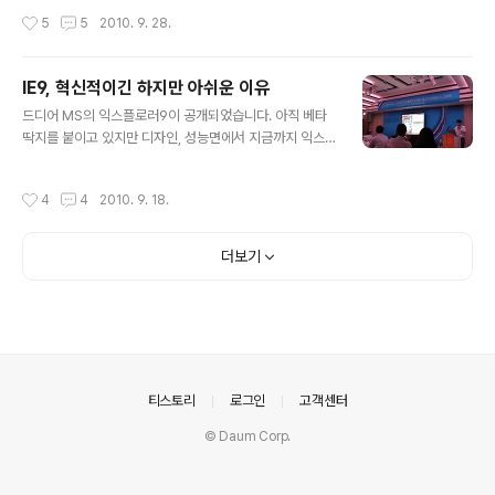
에도 동시에 글이 등록되고, 트위터 유저들은 간단하게 관
친구를 찾아 보세요' 라고 적혀 있었기 때문입니다. 페이스
작성시간
5
5
2010. 9. 28.
련 음악을 들어보고 구입도 할 수 있습니다. 기존 트위터 유
북이 뭡니까? 회원수 5억명을 거뜬히 넘어서며 전세계 미
저들이 쉽게 핑을 이용할 수..
니 홈피를 휩쓸고 있는 미국판 싸이월드. 국내에는 지사도
없고 정식으로 서비스를 시작하지도 않았는데 회원수 200
IE9, 혁신적이긴 하지만 아쉬운 이유
만명의 바라보고 있는, 명백한 싸이월드의 경쟁 서비스이
글 내용
드디어 MS의 익스플로러9이 공개되었습니다. 아직 베타
자 항후 싸이월드를 잡아먹을 충분한 힘을 가지고 있는 서
딱지를 붙이고 있지만 디자인, 성능면에서 지금까지 익스
비스랍 말입니다. 그런데 그런 페이스북에게 SNS 서비스
플로러 버전업을 통해 MS가 보여주었던 그 어떤 변화 보
의 가장 중요한 인적 네트워크 DB를 거져준다? 이건 사실
다도 더 큰 변화를 주었습니다. IE9의 혁신적인 변화 성능
싸이월드를 포기한다는 말과 같습니다. 어디 싸이월드 뿐
작성시간
4
4
2010. 9. 18.
면에서는 크롬을 많이 견제한듯 크롬보다 빨리 실행되고,
이겠습니까? 네이트에서 이번에 야심차게 준비하고 있는
크롬보다 가볍고, 크롬보다 자바스크립스 성능이 우수하
ⓒ로그 라는 서비스는 아예 페이스북 판박이..
고, 크롬에는 아직 없는 GPU 가속기능을 이용해 화려한
더보기
웹싸이트를 끊김 없이 즐길 수 있다고 소개하고 있습니다.
디자인 면에서도 '웹 아름다움에 눈을 띄다'라는 슬로건 처
럼 상당히 신경을 썻습니다. 필요없는 메뉴, 버튼은 없애고
웹페이지 영역을 최대한 넓혔습니다. 상단의 이전 페이지/
다음 페이지 버튼은 웹페이지의 생각에 따라 변하며 산뜻
한 느낌을 줍니다. 기능적인 면에서도 많은..
의안내
티스토리
로그인
고객센터
© Daum Corp.