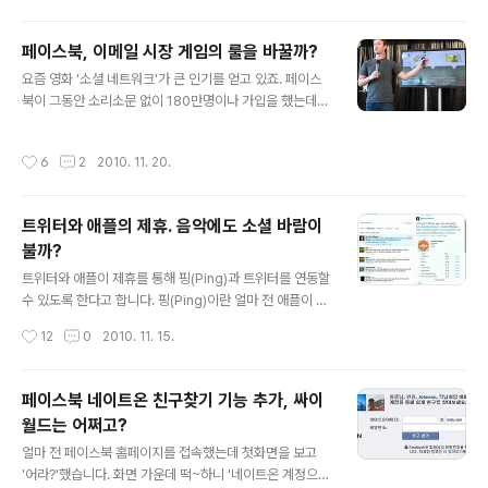
가된 것도 거의 활용하지 않고, 초대장도 거의 활용하지 않
는 게으름뱅이 블로그인지라 정말 열심히 활동하고 있는
페이스북, 이메일 시장 게임의 룰을 바꿀까?
많은 블로거 분들께 죄송한 생각이 먼저 드네요. 마지막으
글 내용
요즘 영화 '소셜 네트워크'가 큰 인기를 얻고 있죠. 페이스
로 한번 봐줄 테니 정말 열심히 해보라는 채찍질로 생각하
북이 그동안 소리소문 없이 180만명이나 가입을 했는데
겠습니다. ^^ 2011년은 티스토리에게도 중요한 한 해가 될
이 영화를 통해 더 많은 유저들이 생겨 날것 같네요. 아무튼
것 같습니다. SNS 때문입니다. 티스토리 서비스가 시작되
얼마전 페이스북 대표죠. 마크 주커버그 이 친구가 나와 중
고 우리나라에서도 블로그, 블로그 하며 작지만 큰바람이
작성시간
6
2
2010. 11. 20.
요한 발표를 했습니다. 페이스북에서 이메일 서비스를 시
불었습니다. 그런데 올해 하반기에 들어서며 스마트폰이
작한다는 것입니다. 이름하여 @facebook.com. 페이스
대중화되면서 SNS가 엄청나게 활..
북에서 구글의 지메일 킬러를 만든다는 루머가 사실이었던
트위터와 애플의 제휴. 음악에도 소셜 바람이
거죠. 하지만 마크 주커버그는 딱 잘라 말했습니다. 우린 지
불까?
메일 킬러 서비스를 만들지 않았다. 단지 게임의 룰을 바꾸
글 내용
려 하는것이다. 애플이 처음 아이폰을 발표 했을때 많은 사
트위터와 애플이 제휴를 통해 핑(Ping)과 트위터를 연동할
람들이 애플을 비웃었습니다. 노키아, 삼성, LG를 중심으
수 있도록 한다고 합니다. 핑(Ping)이란 얼마 전 애플이 시
로 휴대전화 시장은 이미 레드오션 중에 레드오션인데 경
작한 서비스인데, 가수들을 위한 트위터라고 보시면 됩니
작성시간
12
0
2010. 11. 15.
험도 없는 애플이 휴대전화 ..
다. 가수가 핑을 개설하고 자신의 이야기도 쓰고 음악도 소
개하면, 팬들은 그걸 팔로우하는거죠. 그런데 솔직히 그렇
게 활성화 되지는 못했습니다. 기존 가수들도 트위터나 페
페이스북 네이트온 친구찾기 기능 추가, 싸이
이스북을 하는데 따로 핑이라는걸 새롭게 만들기도 그렇
월드는 어쩌고?
고, 개설이 제한적이니 유저도 별로 없고, 팔로워도 별로 없
글 내용
고 그랬던 겁니다. 그런중에 애플이 제휴를 통해 핑과 트위
얼마 전 페이스북 홈페이지를 접속했는데 첫화면을 보고
터를 연동할 수 있게 만든겁니다. 핑에 글을 올리면 트위터
'어라?'했습니다. 화면 가운데 떡~하니 '네이트온 계정으로