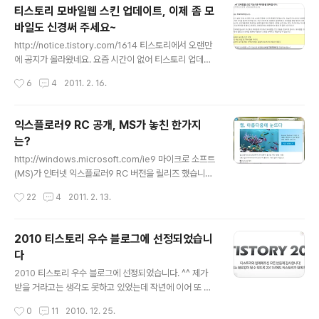
서는 실시간으로 다운로드 통계를 보여주고 있는데, 2시간
티스토리 모바일웹 스킨 업데이트, 이제 좀 모
이 조금 지난 지금 100만이 넘었네요. 한국은 5천다운로
바일도 신경써 주세요~
드를 넘겼습니다. #fx4라는 해쉬테그를 단 트윗은 2만이
글 내용
넘었습니다. 파이어폭스의 인기를 실감할 수 있는것 같습
http://notice.tistory.com/1614 티스토리에서 오랜만
니다. 간단히 새로운 점들을 소개하면 이전 버전에 비해 최
에 공지가 올라왔네요. 요즘 시간이 없어 티스토리 업데이
대6배 빨라진 속도, 앱탭, 탭그룹등 새로운 인터페이스, 향
트에 별로 관심이 없었는데 오랜만에 반가운 소식이네요.
작성시간
6
4
2011. 2. 16.
상된 보안관련 기능들, 최신 웹 기술 적용등이 있네요. 저는
국내 스마트폰이 700만을 넘어 전체 휴대폰 시장의 20%
앱탭이라는 기능이..
나 됩니다. 그만큼 모바일 웹 트래픽도 엄청나게 늘어났습
니다. 지하철이나 버스안에서 스마트폰을 꺼내들고 웹서핑
익스플로러9 RC 공개, MS가 놓친 한가지
을 하거나 동영상을 보는일은 이제 일상적인 일이 되었습
는?
니다. 그런데 티스토리는 모바일이나 스마트폰쪽으로의 지
글 내용
원은 거의 없었습니다. 모바일용 페이지 하나와 아이폰용
http://windows.microsoft.com/ie9 마이크로 소프트
어플 하나 만들어 놓은게 다였습니다. 국내 블로그 서비스
(MS)가 인터넷 익스플로러9 RC 버전을 릴리즈 했습니다.
1위 답지 않게 변화게 소극적이어서 아쉬운 부분이 많았습
'곧 정식 버전이 나오니 한번 써보세요' 라고 주는 버전이
작성시간
22
4
2011. 2. 13.
니다. 특히 안드로이드는 지금까지 500만 가까이 보급 되
죠. 위 링클 따라가면 다운로드 받을 수 있습니다. IE9는 지
는데 이에 대한 지원이 아직도..
금까지와는 전혀 다른 새로운 모습으로 나타 났습니다. 크
롬과 파이어폭스에 자극을 많이 받았기 떄문입니다. IE9 R
2010 티스토리 우수 블로그에 선정되었습니
C를 설치하고 든 느낌을 간단히 적어 봤습니다. 1. MS는
다
크롬이 왜 인기가 있는지 아직도 정확히 잘 모르는것 같다.
글 내용
IE를 업데이트하기보다 크롬을 새로 설치 하는 이유는 가볍
2010 티스토리 우수 블로그에 선정되었습니다. ^^ 제가
게 설치할수 있기 때문이다. IE9가 좋아졌다지만 느린 설치
받을 거라고는 생각도 못하고 있었는데 작년에 이어 또 영
를 보면 아직 멀었다. 2. 디자인은 정말 확 바뀌었다. 예전 I
광스러운 자리에 이름을 올리게 되었네요. 사실 기본형 블
작성시간
0
11
2010. 12. 25.
E에 비하면 정말 만족스럽다. 게다가 가볍기..
로그 스킨을 쓰며, 댓글은 거의 달지 않고, 새로운 기능 추