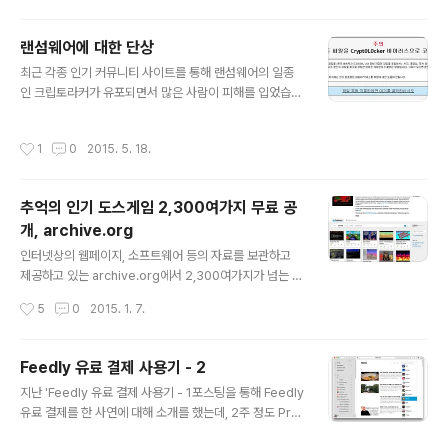
TV, 샵검색, 브런치, 플래인과 같은 새로운 서비스를 출시
했습니다. 또한, 인도네시아 3대 SNS 서비스인 Path를 거
랜섬웨어에 대한 단상
액을 주고 인수하기도했죠. 돈 안 되는 PC 중심의 서비스
글 내용
는 접고, 모바일 중심의 서비스로 대대적인 개편이 이루어
최근 각종 인기 커뮤니티 사이트를 통해 랜섬웨어의 일종
지고 있는 것입니다. 이렇게 기존 성장 잠재력이 없는 서비
인 크립토라커가 유포되면서 많은 사람이 피해를 입었습니
스들을 계속해서 종료시켜 나가는 것을 보면서 티스토리도
다. 저 같은 경우에는 개인 PC는 맥북에서 플래시 없이 파
과연 조만간에 종료하는 게 아닐까 하는 불안감이 점점 들
이어폭스로 인터넷을 이용하고 있어 크게 영향이 없지만,
작성시간
1
0
2015. 5. 18.
고 있는 게 사실입니다...
만약 회사 PC로 해당 싸이트에 접속했다면 100% 감염될
뻔했기 때문에 업무시간에 한눈팔지 못하게 일을 잔뜩 주
신 상사분들께 감사할 따름입니다. 그래서 요즘 왜 이런 랜
추억의 인기 도스게임 2,300여가지 무료 공
섬웨어와 같은 바이러스가 유행하는지 한번 생각해 봤습니
개, archive.org
다. 커뮤니티 싸이트에서 랜섬웨어에 감염되었다는 글을
글 내용
보면 유독 업무용 PC에서 피해를 본 사람들이 많습니다.
인터넷상의 웹페이지, 소프트웨어 등의 자료를 보관하고
물론 이번에 랜섬웨어가 유포된 시간이 새벽~오전 시간때
제공하고 있는 archive.org에서 2,300여가지가 넘는 과
라 회사에서 업무용 PC로 인터넷을 하다가 감염되었을수
거 도스 게임을 웹상에서 바로 플레이 할수 있는 방식으로
작성시간
5
0
2015. 1. 7.
도 있지만, 가장 큰 원인은 아직도 익스플로러6,7..
무료로 공개 했습니다. archive.org에서는 누구나 로그인
없이로 웹페이지를 접속하는것만으로 도스 게임을 즐길 수
있기 때문에 부담없이 어릴적 추억을 떠올리며 게임을 즐
Feedly 유료 결제 사용기 - 2
길 수 있습니다. https://archive.org/details/softwar
글 내용
지난 'Feedly 유료 결제 사용기 - 1포스팅을 통해 Feedly
elibrary_msdos_games/ 이곳의 가장 큰 장점은 별도
유료 결제를 한 사연에 대해 소개를 했는데, 2주 정도 Pro
의 프로그램이나 설치의 과정 없이 웹브라우저에서 바로
기능을 활용해 본 느낌을 정리 해봤습니다. 사실 Pro 기능
플레이 할수 있다는 점입니다. 심지어 플레시 플레이어도