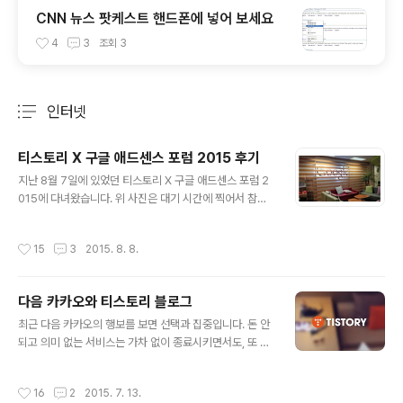
CNN 뉴스 팟케스트 핸드폰에 넣어 보세요
4
3
조회
3
인터넷
분류 전체보기
주요 글 목록
티스토리 X 구글 애드센스 포럼 2015 후기
글 내용
지난 8월 7일에 있었던 티스토리 X 구글 애드센스 포럼 2
015에 다녀왔습니다. 위 사진은 대기 시간에 찍어서 참석
하신 분들이 별로 안 보이는데, 실제로는 모든 자리가 꽉 찰
정도로 많은 분이 참석했더군요. 저는 최근 들어 다음 카카
작성시간
15
3
2015. 8. 8.
오에서 많은 서비스들이 종료되는 와중에 플래인, 브런치
같은 다른 블로그 서비스들을 선보이면서 티스토리의 미
래?에 대해 궁금한 점들이 많이 있었는데, 이번 포럼을 통
다음 카카오와 티스토리 블로그
해 많은 부분이 풀렸던 것 같습니다. 간단하게 이날 포럼에
글 내용
서 있었던 내용을 정리해봤습니다. 1000만 영화의 조건-
최근 다음 카카오의 행보를 보면 선택과 집중입니다. 돈 안
사용자 평점- 3주 만에 800만이 돼야 한다- 재 관람률 7.
되고 의미 없는 서비스는 가차 없이 종료시키면서도, 또 한
8% - 스크린 수 1000관 블로그에도 도입한다면?- 양질
편으로는 새로운 모바일 서비스들을 계속해서 런칭하고 있
의 컨텐츠- 높은 재 방문율- 다양한 유입 경로 공유 확률을
죠. 불과 한 두 달 사이 다음 클라우드, 마이피플과 같은 과
작성시간
16
2
2015. 7. 13.
높이는 비결 5..
거 핵심 서비스들을 종료시켜 버렸고, 카카오택시, 카카오