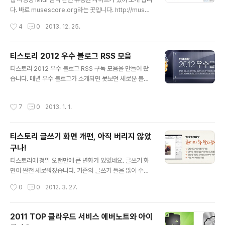
래 링크에서 한번 확인해 보세요. 애드센스 SWIFT Code
다. 바로 musescore.org라는 곳입니다. http://muses
(스위프트 코드) 은행별 각 송금 받는 방법 그런데 문제는
core.com/ Midi 파일을 만들어 업로드 할 수 있고 공유
작성시간
4
0
2013. 12. 25.
구글이 워낙 이런..
를 해놓으면 악보를 다운로드 하거나 MP3로 다운로드로
할 수 있습니다. 무엇보다 좋은 점은 아래와 같이 공유해 놓
은 악보를 퍼기가를 할 수 있고, 바로 재생도 해볼 수 있다
티스토리 2012 우수 블로그 RSS 모음
는 점입니다 앵그리버드 테마 노래를 midi 파일로 만들어
글 내용
티스토리 2012 우수 블로그 RSS 구독 모음을 만들어 봤
놓은게 있어서 한번 퍼와 봤습니다. [링크] 다음으로 좋은
습니다. 매년 우수 블로그가 소개되면 못보던 새로운 블로
좋은 점이 midi 음악을 만드는 프로그램이 다양한 플랫폼
그가 있나 찾아보고 관심이 생기면 구글리더에 등록해 두
을 지원한다는 점입니다. 윈도우 버전별로 최적화된 툴을
는데, 수가 너무 많다보니 일일이 등록하는것도 일이네요.
제공하고 있고, 맥이나 심지어는 우분투에서도 사용할 수
작성시간
7
0
2013. 1. 1.
티스토리에서 한번에 구독할 수 있도록 해주면 좋을텐데,
있게 툴을 제공하고 있네요. [다운로드 링크] 아이패드나..
아쉽게도 그런건 없네요. 그래서 좀 노가다지만 만들어 봤
습니다. 구글 리더로 등록하고 싶으면 '구글리더' 링크를 클
티스토리 글쓰기 화면 개편, 아직 버리지 않았
릭해서 구독신청 버튼을 누르면 되고, 다른 프로그램을 이
구나!
용하신다면 OPML파일을 다른 이름으로 저장하시면 됩니
글 내용
다. IT (47)구글 리더, OPML 미디어 (43)구글 리더, OP
티스토리에 정말 오랜만에 큰 변화가 있었네요. 글쓰기 화
ML 사진 (24)구글 리더, OPML 생활 (26)구글 리더, OP
면이 완전 새로워졌습니다. 기존의 글쓰기 틀을 많이 수정
ML 여행 (26)구글 리더, OPML 엔터테이먼트 (34)구글
해 좀 더 깔끔한 화면에서 글을 쓸 수 있게 되었습니다. 사
작성시간
0
0
2012. 3. 27.
리더,..
진 업로드/편집 기능도 한층 강화 되었습니다. 그중에 제가
가장 반기는 기능은 바로 대표 이미지 설정하는 기능입니
다. 예전에 제가 제발 좀 넣어 주세요~ 하고 열심히 외쳤던
2011 TOP 클라우드 서비스 에버노트와 아이
기능이기 때문입니다. [티스토리 팁] 글 대표 이미지 설정