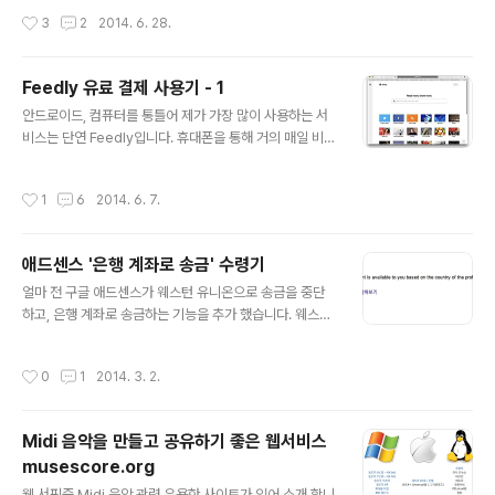
중에서도 사용해본 기능은 에버노트 공유 기능 뿐입니다. ^
필요 없습니다. 인터넷에 도스 게임을 구할 수 있는곳은 많
작성시간
3
2
2014. 6. 28.
^;; 웹싸이트에서 결제 후 모든 앱들에서 Pro 유저로 인식
지만 대부분 특정 프로그램을 설치하거나, 플레시 플..
은?안드로이드, iOS, OSX등 각 앱은 한번 로그 아웃 했다
로그인 해야 Pro 계정으로 인식 됩니다. 에버노트와 연동
Feedly 유료 결제 사용기 - 1
되는 인터페이스는?연동 기능을 누르면 자신의 에버노트
글 내용
의 노트북 리스트가 팝업으로 뜨고 어디에 스크랩 할지를
안드로이드, 컴퓨터를 통틀어 제가 가장 많이 사용하는 서
고르면 바로 저장됩니다. 웹이나 안드로이드, IOS 모두 동
비스는 단연 Feedly입니다. 휴대폰을 통해 거의 매일 비는
일합니다 Rss로 읽는 글들의 에버노트 스크랩 영역은?기
시간 마다 글을 보고, 집에 와서는 컴퓨터나 아이패드를 통
본적으로 스크랩시 글의 전체 영역이 스크랩 됩니다. 글의
해 글을 보곤합니다. 총 238개의 블로그 또는 RSS가 등록
작성시간
1
6
2014. 6. 7.
..
되어 있는데, 주로 IT블로그이고, 일부는 시사관련 블로그
나 RSS도 있습니다. 거의 대부분의 IT관련 글들을 보며,
해외 IT 블로그의 경우 올라오는 글이 너무 많이 거의 확인
애드센스 '은행 계좌로 송금' 수령기
은 못하고 가끔 사진만 슥슥 넘겨보는 정도입니다. 원래는
글 내용
구글 리더를 사용하다 구글 리더가 문을 닫아 그 리스트를
얼마 전 구글 애드센스가 웨스턴 유니온으로 송금을 중단
그대로 뽑아 Feedly에 이식시켰는데 지금은 사실 훨신 만
하고, 은행 계좌로 송금하는 기능을 추가 했습니다. 웨스턴
족하며 사용하고 있습니다. 구글 리더의 경우엔 마음에 드
유니온은 기존에 몇달을 기달려야 했던 우편으로 수표 받
는 앱이 없어 웹페이지에서 그대로 보곤했었는데, Feedly
기 보다는 낳았지만, 매번 은행을 방문 해야 하는 불편함이
작성시간
0
1
2014. 3. 2.
는 웹싸이트..
있어 거의 6개월치를 계속 방치 - 지급 보류 - 지급해제 -
방치.. 를 반복하고 있었던터라 저는 '은행 계좌로 송금'으
로 결제 방법을 바꾸고 바로 지급이 이루어 졌던것 같습니
Midi 음악을 만들고 공유하기 좋은 웹서비스
다. 일단 은행 계좌 설정하는 방법은 워낙 많이 공유가 잘되
musescore.org
있어서 따로 소개는 드리지 않겠습니다. (시기상 지금쯤이
글 내용
면 거의 다 바꾸지 않았을까 생각되네요) 필요하신 분은 아
웹 서핑중 Midi 음악 관련 유용한 사이트가 있어 소개 합니