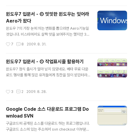
조하고 있습니다. 리본 툴바를 적용한 쉬운 인터페이스..
의 단축키와 함께 윈도우7의 새로운 기능을 위해 단축키가
몇개 추가되었습니다. 아래 표를 참고해 보세요. 빨간색 표
윈도우7 입문서 - ② 밋밋한 윈도우는 잊어라
시한건 특히 유용하게 이용할 수 있는 기능들입니다. 단축
Aero가 왔다
키 기능 Alt + P 내 컴퓨터에서 미리보기 기능 활성화／비
글 내용
활성화 윈도우키 + + (F10 밑에 있는 키) 윈도우키 + - (F
윈도우 7의 가장 눈에 띄는 변화를 뽑으라면 Aero기능일
10 밑에 있는 키) 화면 확대 축소 윈도우키 + P 프로젝터
것입니다. 비스타에서도 살짝 맛을 보여주지는 했지만 3D
출력 옵션 변경 윈도우키 + Space 바탕화면 보기 윈도우
Flip을 제외하고는 별다른게 없었죠. 게다가 무겁기까지 했
작성시간
7
8
2009. 8. 31.
키 + [숫자] 작업표시줄 단축아이콘 실행, 작업표시줄에 놓
죠. 윈도우7에서는 Aero2를 적용하면서 최신 DirectX를
여 ..
지원하고 최적화에 힘써 그래픽 메모리 사용률을 50% 줄
였다고 하는군요. 덕분에 윈도우7은 훨신 가벼운 느낌으로
윈도우7 입문서 - ① 작업표시줄 활용하기
화려한 UI를 즐길 수 있게 되었습니다. 그럼 하나하나 살펴
글 내용
윈도우7 정식 출시가 얼마 남지 않았네요. 베타 무료 다운
볼까요? Aero 3D Flip 3D Flip기능은 비스타에서도 적
로드 행사를 통해 많은 유저들에게 칭찬을 많이 받은터라
용되었던 Areo기능입니다. 윈도우7에서는 작업표시줄에
출시전부터 많은 기대를 받고 있습니다. UI, 기능등 다양한
서 3D Flip 단축키가 없어져 잘 사용하지 않으시는 분들은
면에서 많이 업그레이드되고 가벼워지면서 MS가 비스타
없어졌다고 생각하실수도 있겠네요. 하지만 윈도우7에서
작성시간
3
2
2009. 8. 28.
의 악몽을 떨쳐 낼 수 있을지에 관심이 쏠리고 있습니다. 많
도 물론 있습니다. 윈도우키+Tab을 눌러보세요. 비스타보
은 분들이 이미 베타를 사용해보고 특징들은 많이 정리해
다 훨신 ..
놓았지만 제 나름대로 한번 윈도우7 입문서, 활용기를 한
Google Code 소스 다운로드 프로그램 Do
번 써보려고 합니다. 윈도우7이 이전 윈도우에 비해 워낙
wnload SVN
많이 개선된터라 기억해 놓을만한게 참 많습니다.^^ 물론
글 내용
어려운 내용보다는 쉬운 내용위주로 하려 합니다. 오늘은
구글코드에 공개된 소스를 다운로드 하는 프로그램입니다.
첫번째 입문서 윈도우7 작업표시줄 활용기입니다. 윈도우
구글코드 소스에 있는 주소에서 svn checkout 이부분을