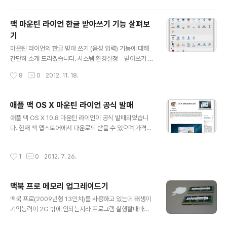
것이며, 좋게 얘기 하면 12년 전 제품에 대해 정말도 오랫
동안 지원을 해온 셈입니다. 저도 이번 윈도우XP 지원 종
맥 마운틴 라이언 한글 받아쓰기 기능 살펴보
료에 대해 짧막하게 생각을 정리해 봤습니다. MS는 2001
기
년 10월 윈도우XP를 출시하고, 지금까지 12년 넘게 후속
글 내용
지원을 해왔습니다. 한 기업의 입장에서 자신의 제품을 12
마운틴 라이언의 한글 받아 쓰기 (음성 입력) 기능에 대해
년 넘게 무료 AS를 해줬다는 점에서 충분히 최대한의 노력
간단히 소개 드리겠습니다. 시스템 환경설정 - 받아쓰기 및
을 하였다고 볼 수 있습니다. 그리고 유료 AS 관점에서 볼
말하기 아이콘을 선택하면 받아쓰기 기능에 대해 간단히
작성시간
8
0
2012. 11. 18.
때에도 XP..
켜고 끄기 옵션과 단축키, 언어 옵션을 설정할 수 있습니다.
받아쓰기 기능을 '켬'으로 선택 후 어떤 화면에서든 키보드
입력이 가능한 곳에서 평션키를 두번 누르면 마이크 아이
애플 맥 OS X 마운틴 라이언 공식 발매
콘이 뜨면서 받아쓰기 기능이 활성화 됩니다. 입력하고 싶
글 내용
애플 맥 OS X 10.8 마운틴 라이언이 공식 발매되었습니
은 문장을 말하고 '입력' 버튼을 누르면 음성이 텍스트로 변
다. 현재 맥 앱스토어에서 다운로드 받을 수 있으며 가격은
경되어 입력되게 됩니다. 한번에 입력 될 수 있는 최대 문자
$19.99 (약 23000원)입니다. 용량은 4.05GB입니다.
는 약 200자 정도 되며 이보다 길 경우 자동으로 음성인식
라운틴 라이언 설치 가능한 맥은 아래와 같으며 설치를 위
입력이 종료되고 문자로 변환이 됩니다. 사실 음성입력은
작성시간
1
0
2012. 7. 26.
해서는 최소한 라이언(10.7) 또는 스노우레오파드 최신 버
구글은 예전부터 지원했던 기능이고, 최근 구글 나우를 통
전(10.6.8)이 설치되어 있어야 합니다. iMac (2007 중반
해 실시간 받아쓰기나 ..
기 또는 상위 버전)MacBook (2008 하반기 Aluminu
맥북 프로 메모리 업그레이드기
m, 2009 전반기 또는 상위 버전)MacBook Pro (2007
글 내용
중/하반기 또는 상위 버전)MacBook Air (2008 하반기
맥북 프로(2009년형 13인치)를 사용하고 있는데 태생이
또는 상위 버전)Mac mini (2009 상반기 또는 상위 버전)
기억능력이 2G 밖에 안되는지라 프로그램 실행할때마다
Mac Pro (2008 상반기 또는 상위 버전)Xserve (200
버벅거리고 심지어는 크롬 실행하고 1시간 정도 지나면 남