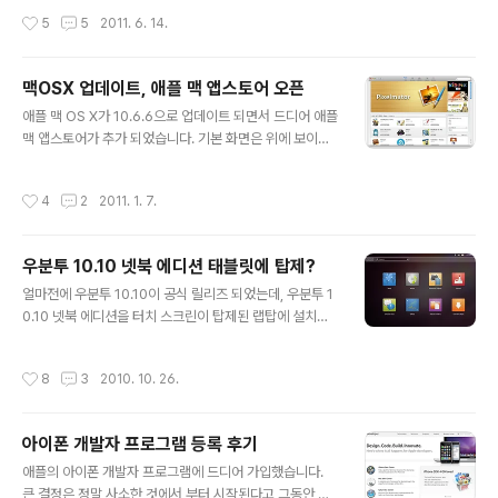
9 상반기 ..
은 메모리가 2MB 밖에 되지않아 아이폰 보다 느려지는거
작성시간
5
5
2011. 6. 14.
같아서 메모리를 업그레이드 하기로 했습니다. 문제는 얼
마까지 되냐는건데 일단 설명서에는 한 슬롯당 4G(PC3-
8500)까지 촣 8G까지 된다고 나와있습니다. 그런데 노트
맥OSX 업데이트, 애플 맥 앱스토어 오픈
북용 4G 메모리를 검색해보니 PC3-8500(1066Mhz)
글 내용
보다 PC3-10600(1333Mhz)이 더 싸더군요. 4기가 4
애플 맥 OS X가 10.6.6으로 업데이트 되면서 드디어 애플
만원 정도. 클럭 속도가 않맞는데 이게 호환이 될까 걱정스
맥 앱스토어가 추가 되었습니다. 기본 화면은 위에 보이는
런 마음에 이곳저곳 검색을 해보니 2010년 모델은 랜덤이
데로 아이튠즈의 앱스토어와 유사 합니다. 상단의 추천, 인
고 2009년 모델도 되는 사람도 있고 안되는 사람도 있
기 차트, 카테고리, 구매내역, 업데이트는 아이폰의 앱스토
작성시간
4
2
2011. 1. 7.
고... 더 혼란스러워..
어 디자인을 그대로 가져왔습니다. 로그인은 아이폰 앱스
토어 계정을 그대로 사용할 수 있습니다. 국가를 우리나라
로 설정하면 여전히 일부 카테고리가 보이지 않습니다. 게
우분투 10.10 넷북 에디션 태블릿에 탑제?
임 카테고리가 없네요. 미국으로 국가를 설정하면 모든 카
글 내용
테고리를 들어갈 수 있습니다. 유료 앱중에 앱그리 버드가
얼마전에 우분투 10.10이 공식 릴리즈 되었는데, 우분투 1
인기가 가장 좋습니다. 앵그리 버드가 맥용으로도 나왔군
0.10 넷북 에디션을 터치 스크린이 탑제된 랩탑에 설치해
요. 앵그리 버드는 참 대단한것 같습니다. 애플이 가는곳에
태블릿 처럼 사용하는 영상이 올라왔네요. 영상에 나오는
앵그리 버드가 있는것 같네요. 무료 항목에는 맥용 트위터
제품은 Dell Latitude XT2라는 테블릿이라고 하네요. 넷
작성시간
8
3
2010. 10. 26.
어플이 가장 인기가 있습니다. ..
북 에디션이라 터치에 다소 불편한 UI임에도 태블릿으로
꽤나 쓸만할것 같습니다. UI를 터치 기반으로 정리하고 좀
더 가볍게 만든다면 리눅스로 태블릿용으로 충분히 가능성
아이폰 개발자 프로그램 등록 후기
이 있는 OS가 될것 같습니다. 누군가 주도적으로 밀고 나
글 내용
간다면 말이죠^^
애플의 아이폰 개발자 프로그램에 드디어 가입했습니다.
큰 결정은 정말 사소한 것에서 부터 시작된다고 그동안 벼