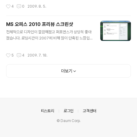
7 입문서 - 작업표시줄 활용기 윈도우가 버전업이 될수록
빼고 http://.. 부분을 붙여넣고 저장될 폴더를 지정하면 해
작성시간
4
0
2009. 8. 5.
작업표시줄도 항상 새로운 모습으로 탈..
당 웹 주소의 모든파일(하위폴더 포함)을 긁어오게 됩니다.
프로그래밍 공부하고 있는 분들에게 유용한 프로그램이 될
수 있겠네요.
MS 오피스 2010 프리뷰 스크린샷
글 내용
전체적으로 디자인이 깔끔해졌고 퍼포먼스가 상당히 좋아
졌습니다. 로딩시간이 2007에 비해 많이 단축된 느낌입니
다. 디자인을 보면 XP, 비스타보다는 윈도우7와 잘 어울리
게 만들어졌네요. 테크니컬 프리뷰라 한글 언어팩은 아직
작성시간
5
4
2009. 7. 18.
제공되지 않고 있습니다. 오피스 개발그굽 공식 블로그 : M
icrosoft Office 2010 Engineering 오피스 2010 BA
CKSTAGE : office2010themovie.com
더보기
의안내
티스토리
로그인
고객센터
© Daum Corp.