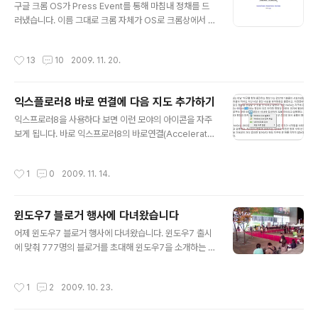
있을 경우에도 환불 받을 수 있으니 훨신 안전하죠. 주문하
구글 크롬 OS가 Press Event를 통해 마침내 정채를 드
고 이틀뒤에 바로 받았습니다. 배송은 참 빠르네요. 리퍼 맥
러냈습니다. 이름 그대로 크롬 자체가 OS로 크롬상에서 모
북프로 개봉기 박스는 정말 심플합니다. 정면에는 배송지
든 프로그램이 실행되네요. 기본적으로 구글의 서비스들을
주고하나 붙어 있고 좌우로 택배회사에서 붙인 바코드 여
바로 이용할 수 있도록 되어있고, 앱스토어 같은것도 있다
작성시간
13
10
2009. 11. 20.
러개 붙어 있습니다. 크기는 ..
고 하네요. 직접 사용해봐야 정확한 동작 개념을 알 수 있을
것 같습니다. 아래 링크는 크롬OS와 관련한 링크 들입니
다. 참고해 보세요. 공식블로그: http://blog.chromium.
익스플로러8 바로 연결에 다음 지도 추가하기
org/ 크롬OS 프로젝트 웹사이트: http://www.chromiu
글 내용
m.org/chromium-os 크롬 OS Google Code Site:
익스프로러8을 사용하다 보면 이런 모야의 아이콘을 자주
http://code.google.com/p/chromium-os/ 소스 다
보게 됩니다. 바로 익스프로러8의 바로연결(Accelerato
운로드 &빌드: http://www.chromium.org/chromiu
rs) 기능입니다. 익스플로러에서 글을 블록지정하게 되면
m-..
보이게 되는데 해당 단어를 바로 검색 한다던지, 메일을 보
작성시간
1
0
2009. 11. 14.
내는것과 같은 기능을 할 수 있는 단추 입니다. 단추를 눌렀
을때 바로 보이는 메뉴는 검색공급자 입니다. 해당 단어로
바로 검색을 할 수 있는 기능인데 처음에는 MS의 Bing이
윈도우7 블로거 행사에 다녀왔습니다
기본으로 되어있습니다. 검색공급자 추가하기를 참고 하시
글 내용
면 네이버나 다음과 같은 국내 검색 서비스를 추가 할 수도
어제 윈도우7 블로거 행사에 다녀왔습니다. 윈도우7 출시
있습니다. 검색공급자 항목 아래에 있는 "모든 바로 연결"
에 맞춰 777명의 블로거를 초대해 윈도우7을 소개하는 행
이 바로 오늘의 주인공입니다. 추가기능 갤러리를 통해 원
사였습니다. 전 세계에서 유일하게 한국에서만 이렇게 블
하는 기능을 추가하게 되면 여기에 추가된 기능이 들어가
로거를 초청해 행사를 하는거라고 하네요. 사회는 개그맨
작성시간
1
2
2009. 10. 23.
게 됩니다. 그럼 다음 ..
변기수씨가 맡았습니다. 처음에는 좀 쌩뚱 맞다고 생각했
는데, 행사를 정말 재미있게 진행해서 3시간이라는 긴시간