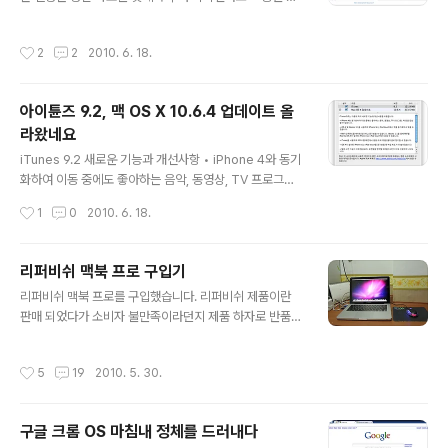
르고 벼르던 것을 단숨에 결재해 버린 이유는 바로저 SDK
4 GM seed 때문입니다. 아이폰4 시뮬레이터를 돌려보
작성시간
2
2
2010. 6. 18.
려고 SDK를 다운 받으려고 하니깐 개발자 프로그램에 가
입된 유저만 다운 받을 수 있도록 되어있더군요. 그래서 그
냥 가입해 버렸습니다. ^^ 아이폰 개발자 프로그램은 앱스
아이튠즈 9.2, 맥 OS X 10.6.4 업데이트 올
토어에 어플리케이션을 등록하기 위해 반드시 등록해야 하
라왔네요
는 절차 입니다. 하지만 1년에 10만 5000원하는 등록비
글 내용
가 있어 초보자들은 쉽게 결정 할 수 있는 문제가 아닙니다.
iTunes 9.2 새로운 기능과 개선사항 • iPhone 4와 동기
기껏 돈내고 가입해놨는데 1년안에 앱스토어에 등록할만
화하여 이동 중에도 좋아하는 음악, 동영상, TV 프로그램,
한 어플을 만들어 내지 못한다면 애플에 그 돈을 갖다 바치
책 등을 감상할 수 있습니다. • iOS 4 및 iBooks 1.1을 사
작성시간
1
0
2010. 6. 18.
는 꼴이 되버리기 때문입니다. 등록..
용하여 iPhone 또는 iPod touch에서 책을 동기화하고
읽을 수 있습니다. • PDF 도큐멘트를 책처럼 정리하고 동
기화할 수 있습니다. • iBooks 1.1을 통해 PDF를 iPad 및
리퍼비쉬 맥북 프로 구입기
iOS 4가 설치된 iPhone 또는 iPod touch에서 읽을 수
글 내용
리퍼비쉬 맥북 프로를 구입했습니다. 리퍼비쉬 제품이란
있습니다. • iTunes를 사용하여 iOS 4 홈 화면에서 응용
판매 되었다가 소비자 불만족이라던지 제품 하자로 반품된
프로그램을 폴더별로 정리할 수 있습니다. • iOS 4가 설치
걸 손봐서 다시 파는 제품입니다. 대신 가격이 좀 저력하게
된 iPhone 또는 iPod touch를 동기화할 때 백업 속도가
나오죠. 제가 구입한건 위에 보이는 제품입니다. 작년 모델
더 빨라졌습니다. • 앨범 사진 기능이 더욱 향상되..
작성시간
5
19
2010. 5. 30.
인것 같은데 저는 맥북 라인업은 잘 모르겠네요 ^^; 원래 1
50만원 정도하는 제품인데 119만원에 구입했습니다. 리
퍼로 구입한 이유는 중고 가격과 일단 별반 차이가 없었고,
구글 크롬 OS 마침내 정체를 드러내다
1년 제품 보증이 되기 때문입니다. 또 혹시 제품에 문제가
글 내용