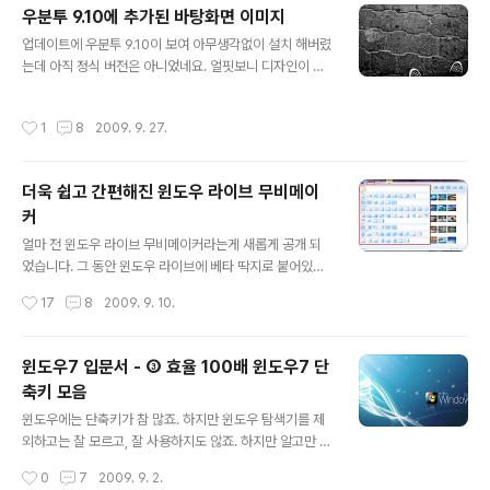
이 그렇게 지루하지 않았던것 같네요. 이런 행사는 정말 딱
우분투 9.10에 추가된 바탕화면 이미지
딱할 수 밖에 없는데 분위기를 정말 잘 살리시더라구요. 다
글 내용
소 엉뚱한 맨트를 날리면서도 핵심을 찌르는 그런 것도 막
업데이트에 우분투 9.10이 보여 아무생각없이 설치 해버렸
날리고 그러셨죠. ^^ 몇몇 많이 알려진 블로거분들(서명덕
는데 아직 정식 버전은 아니었네요. 얼핏보니 디자인이 많
기자님, 아크몬드님, 하쿠나마타타님)이 직접 나와서 MS
이 바뀐것 같네요. 상세한 기능은 뭐가 후가된건지 모르겠
직원분들과 같이 윈도우7을 소개해 주셨습니다. 준비를 많
습니다. 9.04에서 업그레이드 했는데 30전도 걸렸습니다.
작성시간
1
8
2009. 9. 27.
이 한것 같다는 느낌이 많이 들더군요. ..
중간에 용량이 꽤 필요 하군요. VMware로 돌리시는 분들
은 용량 충분히 확보하셔야 겠습니다. 배경 이미지가 많이
추가되었길래 올려 봅니다.
더욱 쉽고 간편해진 윈도우 라이브 무비메이
커
글 내용
얼마 전 윈도우 라이브 무비메이커라는게 새롭게 공개 되
었습니다. 그 동안 윈도우 라이브에 베타 딱지로 붙어있던
게 정식으로 오픈된겁니다. 윈도우 XP와 비스타에 있던 무
작성시간
17
8
2009. 9. 10.
비메이커의 차기 버전이라고 하면 될것 같네요. 같은 무비
메이커지만 윈도우 라이브에 묶이면서 인터페이스가 많이
바뀌고 기능이 많이 추가 되었습니다. 일단 구경부터 한번
윈도우7 입문서 - ③ 효율 100배 윈도우7 단
해보세요. 윈도우 라이브 무비메이커의 장점 편리해진 스
축키 모음
토리보드로 초보자도 쉽게 사용 윈도우 라이브 무비메이커
글 내용
에는 타임라인이 없습니다. 이전에 제공되던 타임라인 모
윈도우에는 단축키가 참 많죠. 하지만 윈도우 탐색기를 제
드는 좀 더 세밀한 편집을 할 수 있지만 초보자에게는 어려
외하고는 잘 모르고, 잘 사용하지도 않죠. 하지만 알고만 있
움이 많았습니다. 그래서 타임라인 모드를 없애고 스토리
다면 유용하게 활용할 수 있는 단축키가 은근히 많이 있습
작성시간
0
7
2009. 9. 2.
보드 모드를 강화해 홈 비디오 편집기에 맞게 간편함을 강
니다. (참고: 윈도우XP 단축키) 윈도우7에서는 이런 예전