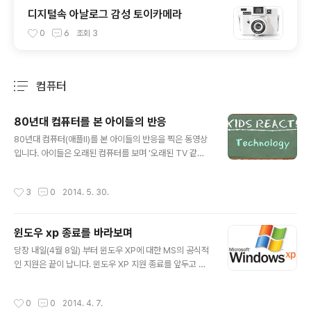
디지털속 아날로그 감성 토이카메라
0
6
조회
3
컴퓨터
분류 전체보기
주요 글 목록
80년대 컴퓨터를 본 아이들의 반응
글 내용
80년대 컴퓨터(애플II)를 본 아이들의 반응을 찍은 동영상
입니다. 아이들은 오래된 컴퓨터를 보며 '오래된 TV 같다'
'어떻게 켜야 하나' '소리는 왜이렇게 크냐' '마우스어디 있
냐?' '인터넷이 없다니!!' '플로피디스크???' 등 수많은 질문
작성시간
3
0
2014. 5. 30.
과 재미 있는 반응을 보입니다. 동영상을 보며 90년대 도
스 시절을 생각하면서 저 정도는 나도 경험해봤지 하는 생
각과 PC, 스마트폰, 테블릿을 자연스럽게 써오며 자란 요
윈도우 xp 종료를 바라보며
즘 아이들에게는 정말 놀라운 문화적 충격으로 느껴지겠다
글 내용
는 생각이 드네요. 그리고 예전의 컴퓨터들은 사람이 무엇
당장 내일(4월 8일) 부터 윈도우 XP에 대한 MS의 공식적
을 하고 싶은지 알고 얻고 싶은 동작을 하도록 컴퓨터에 명
인 지원은 끝이 납니다. 윈도우 XP 지원 종료를 앞두고 이
령하고 그 결과를 얻는데 사용했다면, 요즘엔 무의식적으
런저런 얘들이 오가며 논란도 많고, 걱정도 많은것 같습니
로 컴퓨터를 켜고 컴퓨터가 뿌려주는 컨텐츠들를 보며 내
다. 나쁘게 말하면 큰 보안 문제가 발생해 해킹이나 공격에
작성시간
0
0
2014. 4. 7.
가 무엇을 해야 할지를..
속수무책이 된다해도 MS에서는 더 이상의 지원은 없다는