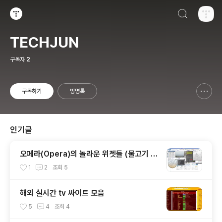
검색하기
티스토리
TECHJUN
구독자
2
구독하기
방명록
신고하기 레이어
열기
인기글
오페라(Opera)의 놀라운 위젯들 (물고기 키
우기 위젯, 공학용 계산기 위젯..)
1
2
조회
5
해외 실시간 tv 싸이트 모음
5
4
조회
4