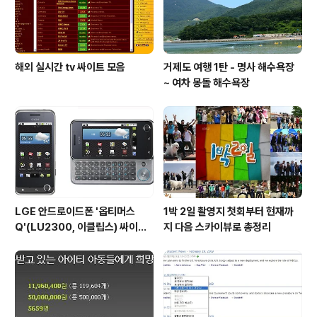
각종 툴바, 광고, 지저분한 메인화면.. 완..
해외 실시간 tv 싸이트 모음
거제도 여행 1탄 - 명사 해수욕장
~ 여차 몽돌 해수욕장
LGE 안드로이드폰 '옵티머스
1박 2일 촬영지 첫회부터 현재까
Q'(LU2300, 이클립스) 싸이언
지 다음 스카이뷰로 총정리
과 LGT를 구하라!!