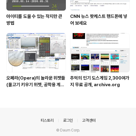
아이티를 도울 수 있는 작지만 큰
CNN 뉴스 팟케스트 핸드폰에 넣
방법
어 보세요
오페라(Opera)의 놀라운 위젯들
추억의 인기 도스게임 2,300여가
(물고기 키우기 위젯, 공학용 계산
지 무료 공개, archive.org
기 위젯..)
의안내
티스토리
로그인
고객센터
© Daum Corp.