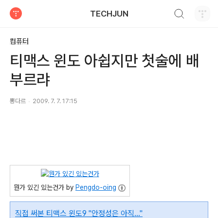
검색하기
TECHJUN
티스토리
컴퓨터
티맥스 윈도 아쉽지만 첫술에 배
부르랴
뽕다르
2009. 7. 7. 17:15
뭔가 있긴 있는건가 by
Pengdo-oing
직접 써본 티맥스 윈도9 "안정성은 아직…"