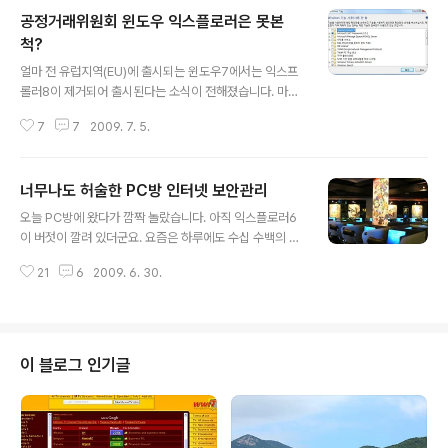
공정거래위원회 윈도우 익스플로러은 못본
척?
글 내용
얼마 전 유럽지역(EU)에 출시되는 윈도우7에서는 익스프
롤러8이 제거되어 출시된다는 소식이 전해졌습니다. 마이
크로소프트(MS) 측에서는 유럽연합(EU)이 막대한 벌금을
7
7
2009. 7. 5.
부과하고 시정명령을 내릴 것이라는 전망에 논란을 잠재우
기 위한 고육책으로 이런 결정이 내려졌다고 합니다. 공정
위 "메신저와 미디어 플레이어 없애든지 경쟁사 제품을 링
너무나도 허술한 PC방 인터넷 보안관리
크하던지 해라!" 우리나라도 역시 공정저래위원회에서 마
글 내용
이크로소프트의 독과점에의한 불공정 거래 시정 명령이 내
오늘 PC방에 왔다가 깜짝 놀랐습니다. 아직 익스플로러6
려진 상태입니다. 바로 Windows Messenger와 Wind
이 버젓이 깔려 있더군요. 요즘은 하루에도 수십 수백의 악
ows Media Player에 대한 시정조치인데요. 공정거래위
성코드가 생겨나고, 최신보안 패치와 툴로 PC를 꽁꽁 묶어
원회에서는 윈도우에서 이 두 프로그램을 없이 윈도우를
21
6
2009. 6. 30.
도 개인정보가 술~술~ 빠져나가는 시대입니다. 이런 상황
출시하던지, 아니면 프로그램을 그대로 두고 경쟁 프로그
에서 MS마저 포기한 익스플로러6을 아직도 사용한다는것
램을 안내하는 링크를 포함시키든지 하라..
은 보안을 전혀 신경쓰지 않는다는 말이죠. 이곳이 특별해
서 이렇다고 생각하지 않습니다. 대부분의 PC방이 개인정
보 측면에서 특별한 지침이 없어 허술하게 관리하고 있죠.
이 블로그 인기글
적어도 제가 가봤던 PC방은 모두 그랬습니다. PC방이 안
그래도 개인정보를 빼돌리는데 최적의 장소로 악용되고 있
어 보안에 더욱 신경써도 모자랄 판에 이건 너무한다는 생
각이 드네요. 특히 익스플로러는 대부분이 관리를 안해서