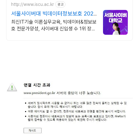
http://www.iscu.ac.kr
광고
서울사이버대 빅데이터정보보호 2026
가을학기 신편입생
최신IT기술 이론실무교육, 빅데이터&정보보
호 전문가양성, 사이버대 신입생 수 1위 장학
금 지급 1위, 학사 석사 박사 온라인복수학위
까지