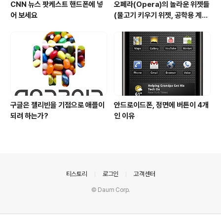
CNN 뉴스 팟케스트 핸드폰에 넣
오페라(Opera)의 놀라운 위젯들
어 보세요
(물고기 키우기 위젯, 공학용 계산
기 위젯..)
구글은 젤리빈을 기점으로 애플이
안드로이드폰, 정면에 버튼이 4개
되려 하는가?
인 이유
의안내
티스토리
로그인
고객센터
© Daum Corp.