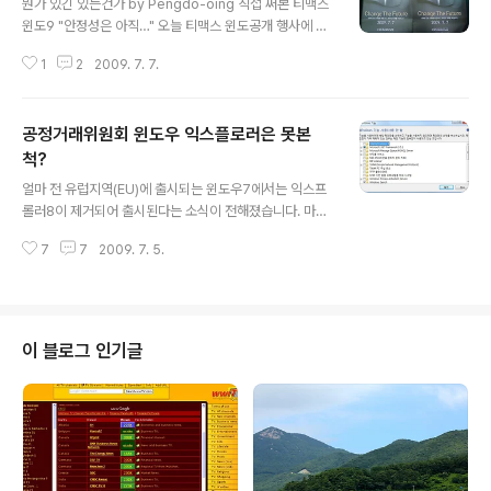
뭔가 있긴 있는건가 by Pengdo-oing 직접 써본 티맥스
윈도9 "안정성은 아직…" 오늘 티맥스 윈도공개 행사에 직
접 가지는 못했지만 트위터 중계와 실시간 방송을 통해 계
1
2
2009. 7. 7.
속 지켜봤습니다. 결론부터 말하면 한편의 운영체제 특강
을 듣는 느낌이더군요. 운영체제 구조만 내내 설명하다가
시연은 쪼금만 보여주고 끝나버렸습니다. 윈도 자체도 아
공정거래위원회 윈도우 익스플로러은 못본
직은 많은 부분이 부족했습니다. 되기는 되는데 실용성은
없는 그런 상태라는거죠. 티맥스 측에서는 오는 10월 베타
척?
글 내용
오픈 때까지 이런 부분을 최적화 할계획이라고 밝혔습니
얼마 전 유럽지역(EU)에 출시되는 윈도우7에서는 익스프
다. 오늘 행사는뭐 대단한거 이뤄낸걸 발표했다기 보다는
롤러8이 제거되어 출시된다는 소식이 전해졌습니다. 마이
'우리가 진짜 이런거 하고 있다라'라는것과 비전을 보여줬
크로소프트(MS) 측에서는 유럽연합(EU)이 막대한 벌금을
다는 점에 의의를 두는게 좋을것 같습니다. 이제 이런것을
7
7
2009. 7. 5.
부과하고 시정명령을 내릴 것이라는 전망에 논란을 잠재우
도전해 보겠다는 신고식 같은거죠. 다만..
기 위한 고육책으로 이런 결정이 내려졌다고 합니다. 공정
위 "메신저와 미디어 플레이어 없애든지 경쟁사 제품을 링
크하던지 해라!" 우리나라도 역시 공정저래위원회에서 마
이크로소프트의 독과점에의한 불공정 거래 시정 명령이 내
이 블로그 인기글
려진 상태입니다. 바로 Windows Messenger와 Wind
ows Media Player에 대한 시정조치인데요. 공정거래위
원회에서는 윈도우에서 이 두 프로그램을 없이 윈도우를
출시하던지, 아니면 프로그램을 그대로 두고 경쟁 프로그
램을 안내하는 링크를 포함시키든지 하라..