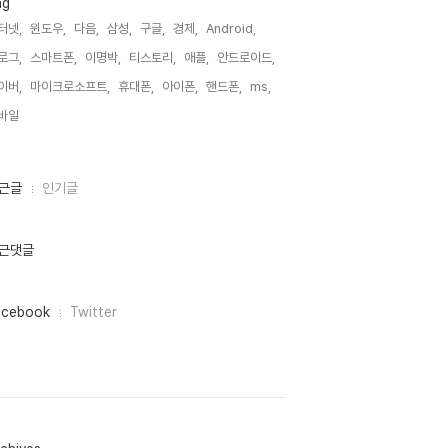
ag
터넷,
윈도우,
다음,
삼성,
구글,
경제,
Android,
로그,
스마트폰,
이명박,
티스토리,
애플,
안드로이드,
이버,
마이크로소프트,
휴대폰,
아이폰,
핸드폰,
ms,
바일,
근글
인기글
근댓글
acebook
Twitter