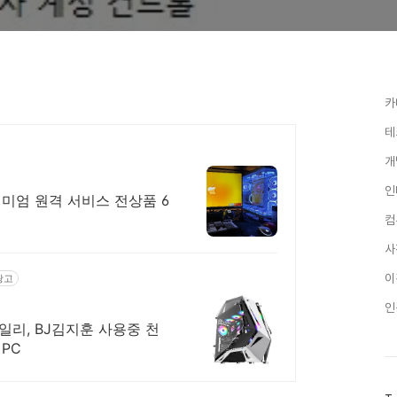
카
테
개
인
미엄 원격 서비스 전상품 6
컴
사
이
광고
인
레일리, BJ김지훈 사용중 천
PC