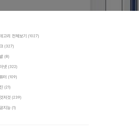
테고리 전체보기
(1027)
크
(327)
발
(8)
터넷
(322)
퓨터
(109)
진
(21)
것저것
(239)
공지능
(1)