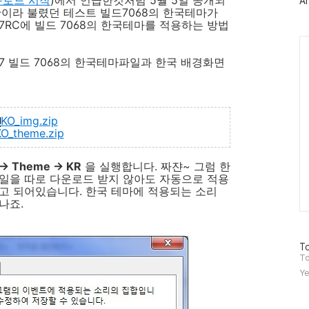
Ar
그
판이라 불렸던 테스트 빌드7068의 한국테마가
인
7RC에 빌드 7068의 한국테마를 적용하는 방법
Ca
7 빌드 7068의 한국테마파일과 한국 배경화면
KO_img.zip
O_theme.zip
> Theme -> KR
을 실행합니다. 짜쟌~ 그럼 한
일을 따로 다운로드 받지 않아도 자동으로 적용
고 되어있습니다. 한국 테마에 적용되는 소리
나죠.
방
To
문
To
자
Ye
수