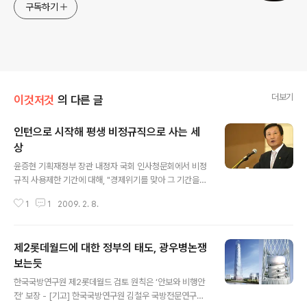
구독하기
더보기
이것저것
의 다른 글
인턴으로 시작해 평생 비정규직으로 사는 세
상
글 내용
윤증현 기획재정부 장관 내정자 국회 인사청문회에서 비정
규직 사용제한 기간에 대해, "경제위기를 맞아 그 기간을
없애는 것이 옳다" "채용기간 이내에 자르는 만큼 오히려
1
1
2009. 2. 8.
일자리를 빼앗는 것이 되고 있다" 7월 현재의 비정규직 사
용제한 기간인 2년이 되는 비정규직 수백만명이 해고 될
수 있다고, 1기 강만수 경제팀에서는 2년을 4년으로 늘리
제2롯데월드에 대한 정부의 태도, 광우병논쟁
려고 했다가 못했었죠. 그런데 이번에는 아예 사용제한 기
간을 없애겠다고 나온것입니다. 하지만 이건 비정규직을
보는듯
글 내용
대량으로 양성하는 일 밖에 된지 않나 생각됩니다. 아무런
한국국방연구원 제2롯데월드 검토 원칙은 ‘안보와 비행안
제한없이 비정규직을 쓰는것이 가능해 졌으니 관리비 많이
전’ 보장 - [기고] 한국국방연구원 김철우 국방전문연구위
드는 정규직은 필요 없겠죠. 돈도 적게 들고 복지도 별로 신