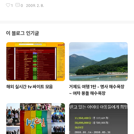
원 극단적 우발 상황을 상정한 시나리오는‘합리적으로 충
경안써도 되고 필요 없으면 언제든 잘라도 되는 비정규직
1
0
2009. 2. 8.
분한 수준’을 초월하는 수준이다. 우리는 ‘군의 작전 임무수
만 뽑을것은 불보듯 뻔합니다. 결국은 노..
행이 제한을 받아서는 안 된다’, ‘비행안전이 보장되어야 한
다’는 두 가지 기본 원칙을 지켜왔다. 그리고 지금도 지킨
다. 최근 비행안전 관련 조치를 위한 제반비용을 부담하겠
다”는 입장을 표명해옴에 따라 새로운 대안 검토가 가능해
이 블로그 인기글
졌다. 군작전운용과 비행안전을 보장하는 조건이 획기적으
로 달라진 것이다. 군의 두 가지 원칙이 준수되는 범위 내에
서 안보와 경제가 win-win 할 수 있는 방안이 검토된 것이
다. 비행안전에 대해서도 여러 첨단 장비가 추가됨으로서
해소할수 있고, 비행시뷸레이션을..
해외 실시간 tv 싸이트 모음
거제도 여행 1탄 - 명사 해수욕장
~ 여차 몽돌 해수욕장