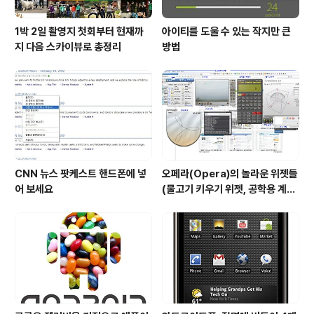
1박 2일 촬영지 첫회부터 현재까
아이티를 도울 수 있는 작지만 큰
지 다음 스카이뷰로 총정리
방법
CNN 뉴스 팟케스트 핸드폰에 넣
오페라(Opera)의 놀라운 위젯들
어 보세요
(물고기 키우기 위젯, 공학용 계산
기 위젯..)