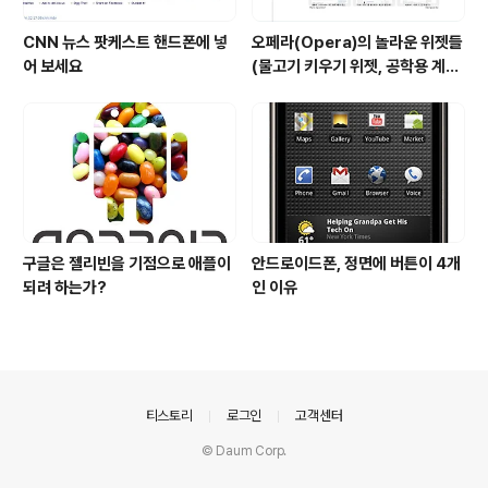
CNN 뉴스 팟케스트 핸드폰에 넣
오페라(Opera)의 놀라운 위젯들
어 보세요
(물고기 키우기 위젯, 공학용 계산
기 위젯..)
구글은 젤리빈을 기점으로 애플이
안드로이드폰, 정면에 버튼이 4개
되려 하는가?
인 이유
의안내
티스토리
로그인
고객센터
© Daum Corp.