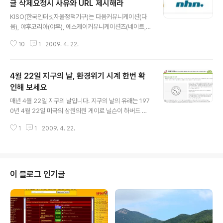
글 삭제요청시 사유와 URL 제시해라
글 내용
KISO(한국인터넷자율정책기구)는 다음커뮤니케이션(다
음), 야후코리아(야후), 에스케이커뮤니케이션즈(네이트,
싸이월드), 엔에이치엔(네이버), 케이티하이텔(파란), 프리
10
1
2009. 4. 22.
챌(프리챌), 하나로드림(하나포스)의 7개 포털이 모여 구성
된 조직입니다. 이들 포털들이 최근 생겨나고 있는 각종 인
터넷 규제 정책에 의한 타율적인 규제 보다는 스스로 정한
4월 22일 지구의 날, 환경위기 시계 한번 확
자율적 규제를 통해 자율적인 정화가 필요하다는 데 의견
을 같이하고 이에 대한 기준을 마련하기 위해 KISO를 조직
인해 보세요
글 내용
했다고 합니다. 이번 실명이 거론된 명예훼손성 게시물의
매년 4월 22일 지구의 날입니다. 지구의 날의 유래는 197
조치를 위한 정책은 이 기구가 설립되고 처음 내 놓은 자율
0년 4월 22일 미국의 상원의원 게이로 닐슨이 하버드 대
규제 방안으로 의미가 크다고 볼 수 있을것 같습니다. 주요
학생 데니스 헤이즈과 함께 1969년 캘리포니아에서 있었
내용은 다음과 같습니다. 1. 인터넷상의 게시물로 인한 명
1
1
2009. 4. 22.
던 기름유출 사고를 계기로 지구의 날 선언문을 발표하고
예훼손을 주장하는 자는 삭제 ..
행사를 주최한 것에서 비롯된 기념일이라고 합니다.(위키
백과, 지구의날 선언문) 이것과 관련해서 몇가지 자료를 찾
다가 환경제단에서 제공해 주고 있는 환경위기시계라는것
을 알게되었습니다. 예전에 한창 지구 온난화로 지구 명망
이 블로그 인기글
시계가 점점 12시를 향해 가고 있다고 이슈였는데, 요즘에
는 관련기사가 뜸하네요. 가장 최근 시간은 작년(08년 9
월)에 2분이 빨라진 9시 33분이라고 합니다. 평소에는 그
렇게 많이 생각하지는 않지만 오늘만큼음 이런 자료를 찾
아 보면서 지구가 얼마나 소중한지 한..