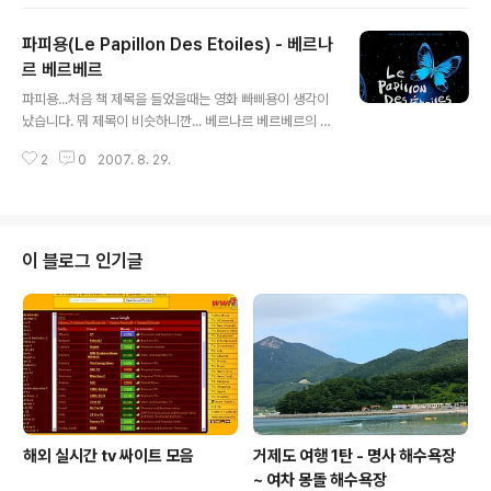
석가모니나 예수 역시 그런 깨닮음이 있었던 위인들이라고
말한다. 그리고 서구의 물질문명과 독선적 종교로 인해 우
파피용(Le Papillon Des Etoiles) - 베르나
리민족과 함꼐 전해 내려운 수많은 민족 문화가 사라져 가
는 것에 대해 안타가워하고 있었다. 또한 과거 일본 식민지
르 베르베르
글 내용
시대에 자행된 우리의 잃어버린 역사를 찾는일이 무엇보다
파피용...처음 책 제목을 들었을때는 영화 빠삐용이 생각이
고 중요하다고 말한다. 작가는 일본 최고의 프로그래머 기
났습니다. 뭐 제목이 비슷하니깐... 베르나르 베르베르의 신
미히토와 해커천재 유학생 수아라는 인물을 등장시켜, 사
작소설이 나왔다는 기사를 보고 꼭 한번 보고 싶다고 생각
도탕광과 함께 이야기를 이끌어나가면서 그들이 그동안 자
2
0
2007. 8. 29.
하고 있던차에 서점에 들르니 이게 떡하니 베스트셀러 1위
신이 모든 것의 근본이라고 생각해왔던 물질적 과..
를 차지하고 있었습니다. 그래서 하나 둘 생각도 없이 바로
구입했습니다. 대충적인 줄거리는 이러했습니다. 심각한
환경오염, 살인 강간 폭력 등으로 얼욱진 지구에서 이브 클
라메르라는 괴짜 발명가는 아버지가 마지막으로 남기고간
이 블로그 인기글
마지막 희망이란 프로젝트를 우연히 발견하고 자신의 마지
막 프로젝트라 여기게 됩니다. 이후 자금적인 지원을 해주
는 맥나마라, 항해전문가 말로리 등 프로젝트를 같이 이끌
어갈 많은 사람들을 만나게 됩니다. 그렇게 그 프로젝트는
시작 됩니다. 프로젝트는 간단이 이러했..
해외 실시간 tv 싸이트 모음
거제도 여행 1탄 - 명사 해수욕장
~ 여차 몽돌 해수욕장