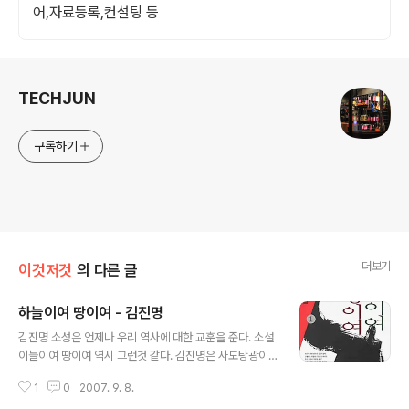
어,자료등록,컨설팅 등
로그 정보
TECHJUN
구독하기
더보기
이것저것
의 다른 글
하늘이여 땅이여 - 김진명
글 내용
김진명 소성은 언제나 우리 역사에 대한 교훈을 준다. 소설
이늘이여 땅이여 역시 그런것 같다. 김진명은 사도탕광이
라는 인물을 통해 자신의 생각을 전달하고 있다. 소설에서
1
0
2007. 9. 8.
사도탕관은 사람은 누구나 깨닮음을 통해 신이 될수있고