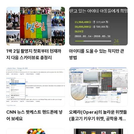
1박 2일 촬영지 첫회부터 현재까
아이티를 도울 수 있는 작지만 큰
지 다음 스카이뷰로 총정리
방법
CNN 뉴스 팟케스트 핸드폰에 넣
오페라(Opera)의 놀라운 위젯들
어 보세요
(물고기 키우기 위젯, 공학용 계산
기 위젯..)