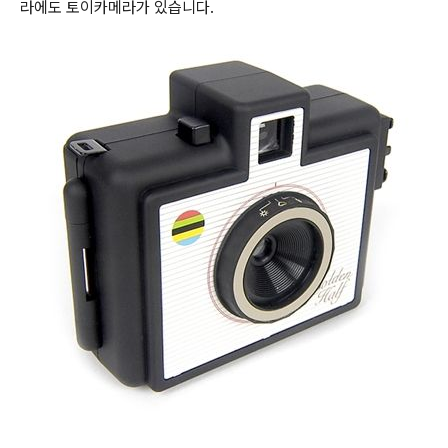
라에도 토이카메라가 있습니다.