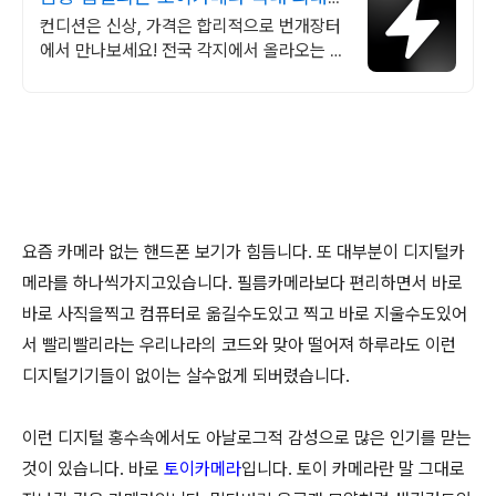
브랜드 중고거래
컨디션은 신상, 가격은 합리적으로 번개장터
에서 만나보세요! 전국 각지에서 올라오는 전
국구 최다 상품 매일 10만 개 이상의 신규 상
품 업로드
요즘 카메라 없는 핸드폰 보기가 힘듬니다. 또 대부분이 디지털카
메라를 하나씩가지고있습니다. 필름카메라보다 편리하면서 바로
바로 사직을찍고 컴퓨터로 옮길수도있고 찍고 바로 지울수도있어
서 빨리빨리라는 우리나라의 코드와 맞아 떨어져 하루라도 이런
디지털기기들이 없이는 살수없게 되버렸습니다.
이런 디지털 홍수속에서도 아날로그적 감성으로 많은 인기를 맏는
것이 있습니다. 바로
토이카메라
입니다. 토이 카메라란 말 그대로