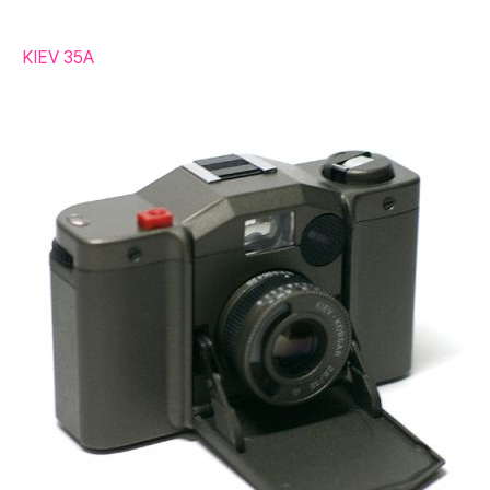
KIEV 35A