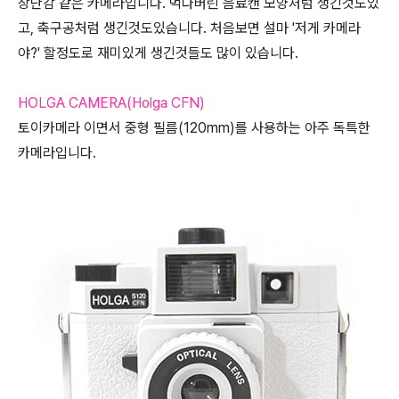
장난감 같은 카메라입니다. 먹다버린 음료캔 모양처럼 생긴것도있
고, 축구공처럼 생긴것도있습니다. 처음보면 설마 '저게 카메라
야?' 할정도로 재미있게 생긴것들도 많이 있습니다.
HOLGA CAMERA(Holga CFN)
토이카메라 이면서 중형 필름(120mm)를 사용하는 아주 독특한
카메라입니다.