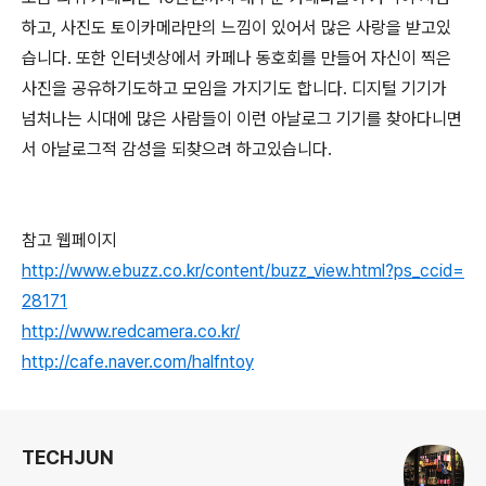
하고, 사진도 토이카메라만의 느낌이 있어서 많은 사랑을 받고있
습니다. 또한 인터넷상에서 카페나 동호회를 만들어 자신이 찍은
사진을 공유하기도하고 모임을 가지기도 합니다. 디지털 기기가
넘처나는 시대에 많은 사람들이 이런 아날로그 기기를 찾아다니면
서 아날로그적 감성을 되찾으려 하고있습니다.
참고 웹페이지
http://www.ebuzz.co.kr/content/buzz_view.html?ps_ccid=
28171
http://www.redcamera.co.kr/
http://cafe.naver.com/halfntoy
로그 정보
TECHJUN