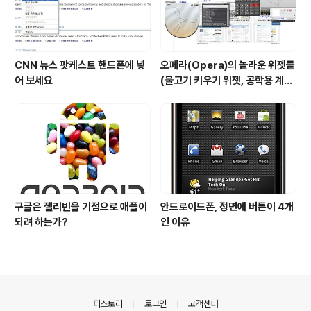
CNN 뉴스 팟케스트 핸드폰에 넣
오페라(Opera)의 놀라운 위젯들
어 보세요
(물고기 키우기 위젯, 공학용 계산
기 위젯..)
구글은 젤리빈을 기점으로 애플이
안드로이드폰, 정면에 버튼이 4개
되려 하는가?
인 이유
의안내
티스토리
로그인
고객센터