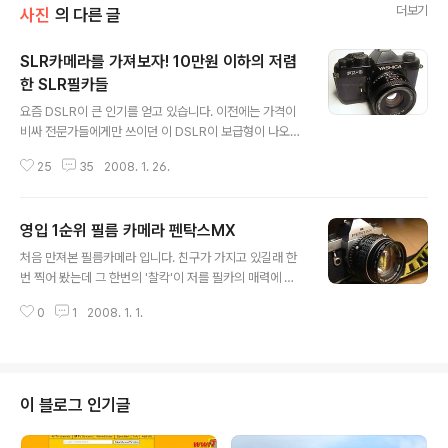
더보기
사진
의 다른 글
SLR카메라를 가져보자! 10만원 이하의 저렴
한 SLR필카들
글 내용
요즘 DSLR이 큰 인기를 얻고 있습니다. 이전에는 가격이
비싸 전문가들에게만 쓰이던 이 DSLR이 보급형이 나오기
시작하면서 부터 100만원 아래 심지어 50만원대 아래의
25
35
2008. 1. 26.
제품도 나오면서 많은 분들이 사용하게 되었습니다. 하지
만 이가격도 비싸서 구입하기 어려운 분들이 있을것 입니
다. 카메라에 랜즈를 바꾸어 가며 랜즈의 촛첨을 이리저리
영입 1순위 필름 카메라 펜탁스MX
돌려가며 사진을 찍고 싶은데 돈은 없고.... 이런 분들이 위
글 내용
해 알려드립니다. 10만원 이하의 SLR들.... SLR은 DSLR
처음 만져본 필름카메라 입니다. 친구가 가지고 있길래 한
랑 똑같은데 필카라고 생각하면 됩니다. SLR이라는 카메
번 찍어 봤는데 그 한번의 '찰칵'이 저를 필카의 매력에 빠
라를 직접 만져도 볼수 있고 연습도 해볼수 있어서 초보들
져들게 만든것 같습니다. 아웃포커싱이라는 용어를 처음
에게 정말 강추 합니다!! 성능 부분에 있어서는 제가 잘 알
0
1
2008. 1. 1.
알고 이걸로 해봤는데 정말 새로운 느낌의 사진이 나오더
지 못하기 때문에 인터넷을 통해 찾아서 정리했습니다. 가
라구요. 그리고 디카에서는 느껴볼 수 없는 어떤 부드러움
격은 http://ww..
이 사진에 묻어나는것 같았습니다. 완전수동방식이라 필름
카메라를 처음 첩하는 분들에게 정말 좋다고 합니다. 사진
이 어떻게 찍히고 어떻게 조절하면 어떤 효과가 나타나는
이 블로그 인기글
지 익힐수 있죠. 많이 저렵하다고는 하지만 적게는 10만원
때 후반에서 많게는 40만원때 까지 정말 다양하게 가격대