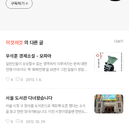
구독하기
더보기
이것저것
의 다른 글
우석훈 경제소설 - 모피아
글 내용
일반인들이 상상할수 없는 영역에서 이루어지는 돈에 대한
전쟁 이야기다. 책 '화폐전쟁'을 보면서 그런 일들이 정말
벌어지는 사실일까 생각하곤 했는데, 복잡한 경제, 금융이
4
0
2013. 1. 6.
뒤섞인 현대에서 큰 돈, 검은 돈이 어떻게 그리고 어떤 목적
을 가지고 움직이는지를 소설로 잘 풀어 내고 있다. 소설을
다 읽고 나니 과거 서브프라임 경제 위기 때 하루만에 몇백
서울 도서관 다녀왔습니다
원의 환율 변동이 일어났을때 뉴스로만 접했던 경제위기이
글 내용
면에 실제로 어떤 일들이 꾸며지고 일어났을지 궁금해진
서울 시청 구 청사를 도서관으로 개장해 오픈 했다는 소식
다. 소설은 문재인이 대통령 시대를 가정하고 여전히 기존
을 듣고 한번 찾아가봤습니다. 이전 시청이었을땐 한번도
의 기득권을 놓지 않기 위한 모피아들의 음모, 그리고 정면
가본적이 없어서 평소 서울 한복판에 네모 각지게 구시대
돌파로 그것을 이겨내는 시민의 정부이야기인데, 아쉽게도
0
0
2012. 10. 29.
의 냄새를 물신 풍기면서 자리 잡고 있는 저 건물 내부 모습
현실은 박근혜 정부가 출범되었다. 소설속 모피아들은 박
은 어떨지 궁금했는데, 이제 자유롭게 드나들 수 있는곳이