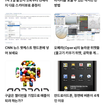
1박 2일 촬영지 첫회부터 현재까
아이티를 도울 수 있는 작지만 큰
지 다음 스카이뷰로 총정리
방법
CNN 뉴스 팟케스트 핸드폰에 넣
오페라(Opera)의 놀라운 위젯들
어 보세요
(물고기 키우기 위젯, 공학용 계산
기 위젯..)
구글은 젤리빈을 기점으로 애플이
안드로이드폰, 정면에 버튼이 4개
되려 하는가?
인 이유