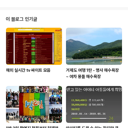
근혜 정부에서 자신들의 권력을 위해 ..
되었네요. 열람실은 1층, 2층엔 일반 자료실이 있고, 3층엔
서울시 관련 책이나 자료들이 있는 서울 자료실, 4층은 세
계 다양한 도시의 간행물들이 전시된 세계 자료실이 있습
이 블로그 인기글
니다. 각 층에는 바로 앉아서 볼 수 있게 책상들이 있고, 책
상에 조명들도 잘 꾸며 놨더군요. 각층엔 테라스 같은 곳도
있어서 바깥 공기를 마시며 이야기 하거나 책을 읽을 수 있
게도 해놨습니다. 아직 개관 초기라 책이 많은건 아니지만
빈 공간들이 많아 앞으로..
해외 실시간 tv 싸이트 모음
거제도 여행 1탄 - 명사 해수욕장
~ 여차 몽돌 해수욕장