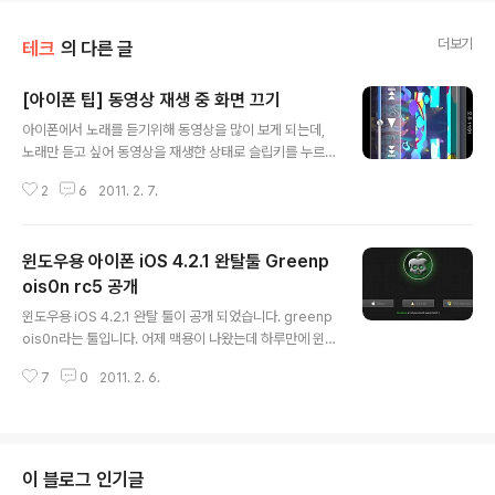
더보기
테크
의 다른 글
[아이폰 팁] 동영상 재생 중 화면 끄기
글 내용
아이폰에서 노래를 듣기위해 동영상을 많이 보게 되는데,
노래만 듣고 싶어 동영상을 재생한 상태로 슬립키를 누르
게 되면 동영상이 멈추게 됩니다. 그래서 그냥 화면 켜진상
2
6
2011. 2. 7.
태로 주머니에 넣거나 손에 들고 있습니다. 그런데 동영상
을 재생한 상태로 슬립키를 눌러 화면을 끄는 방법이 있습
니다. 아래 방법대로 따라해보세요. 1. 동영상을 재생 시킨
윈도우용 아이폰 iOS 4.2.1 완탈툴 Greenp
다. 2. 홈키를 두번 눌러 멀티 테스킹 바를 연다. 3. 멀티 테
스킹 바를 오른쪽으로 밀어 왼쪽의 화면 고정 버튼을 터치
ois0n rc5 공개
글 내용
해 화면을 고정시킨다. 4. 그상태에서 멀티 테스킹바의 재
윈도우용 iOS 4.2.1 완탈 툴이 공개 되었습니다. greenp
생 버튼을 누른다. 5. 슬립 버튼을 누른다. 이제 동영상이
ois0n라는 툴입니다. 어제 맥용이 나왔는데 하루만에 윈
재생되고 있는 상태로 화면이 꺼지게 됩니다. 유뷰브에서
도우용으로도 나왔습니다. 지원하는 기기는 다음과 같습니
음악 들을때 유용하게 활용할 수 있겠네요. ^^
7
0
2011. 2. 6.
다. - iPod Touch 2G (all bootroms) - iPod Touch
3G - iPod Touch 4G - iPad 1G - iPhone 3Gs (all
bootroms) - iPhone 4 - iPhone 4 Verizon (_not_t
ested_) - ___AppleTV 2___ (support will be add
ed in RC) 1. 준비사항 - greenpois0n rc5 다운로드 -
이 블로그 인기글
iOS 4.2.1 (탈옥상태는 안됨 redsn0w 반탈상태에서도