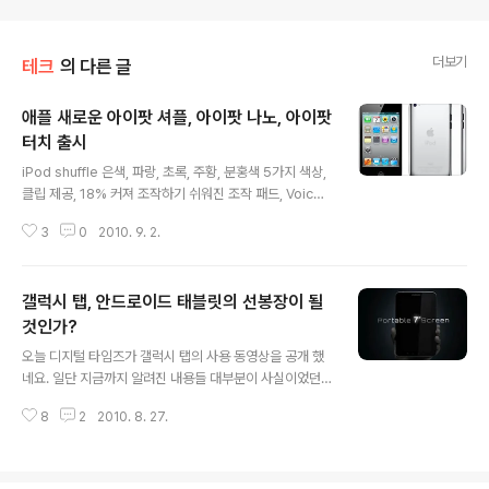
더보기
테크
의 다른 글
애플 새로운 아이팟 셔플, 아이팟 나노, 아이팟
터치 출시
글 내용
iPod shuffle 은색, 파랑, 초록, 주황, 분홍색 5가지 색상,
클립 제공, 18% 커져 조작하기 쉬워진 조작 패드, Voice
Over 음성안내기능, 25개국 VoiceOver Kit (한국어 지
3
0
2010. 9. 2.
원), 2G 6만 5천원 [자세히 보기] iPod nano 멀티터치
UI를 제공, 흔들어서 임의 재생 기능, 최대 15분 길이의 F
M 라디오 타임머신 기능, 클립 제공, Nike+, 동작인식 스
갤럭시 탭, 안드로이드 태블릿의 선봉장이 될
크린 리더 VoiceOver, 8G 20만 9천원, 16G 26만원
[자세히 보기] iPod touch 페이스 타임(전면 카메라, 뒷면
것인가?
글 내용
카메라), Retina 디스플레이(960x640), LDE 백라이트,
오늘 디지털 타임즈가 갤럭시 탭의 사용 동영상을 공개 했
광 조도센서, HD 영상(720p) 촬영 및 편집, 전면 카메라
네요. 일단 지금까지 알려진 내용들 대부분이 사실이었던
VGA급 영상 촬영, 블루투스 내장, A4 칩..
것 같습니다. 공개된 스펙을 정리해 봤습니다. 확실한건 아
8
2
2010. 8. 27.
니니 그냥 참고만 하세요. OS 안드로이드 2.2 (GT-P100
0-eng 2.2 FROYO) CPU 삼성 S5PC110 1Ghz 디스
플레이 7인치 LCD, 16:10, 1024x600 메모리 내장 16
GB, 32G(?) / 확장 슬롯 통신 WiFi, 3G 멀티터치 지원 입