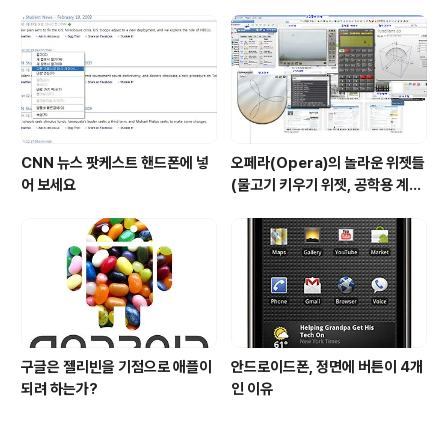
CNN 뉴스 팟케스트 핸드폰에 넣
오페라(Opera)의 놀라운 위젯들
어 보세요
(물고기 키우기 위젯, 공학용 계산
기 위젯..)
구글은 젤리빈을 기점으로 애플이
안드로이드폰, 정면에 버튼이 4개
되려 하는가?
인 이유