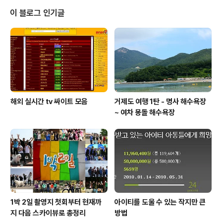
력 하단 4개 터치키(메뉴, 홈, 뒤로, 검색) 키패드(삼성키패
이 블로그 인기글
드, 모아키, 스와프키) 통화 지원 카메라 320만화소 후면
카메라, 전면 영상 통화용 카메라, 플래시 어플리케이션 안
드로이드 마켓, 삼성앱스(?), 티스토어(?) 무게 370g 기타
지상파 DMB, 블루투스 ..
해외 실시간 tv 싸이트 모음
거제도 여행 1탄 - 명사 해수욕장
~ 여차 몽돌 해수욕장
1박 2일 촬영지 첫회부터 현재까
아이티를 도울 수 있는 작지만 큰
지 다음 스카이뷰로 총정리
방법