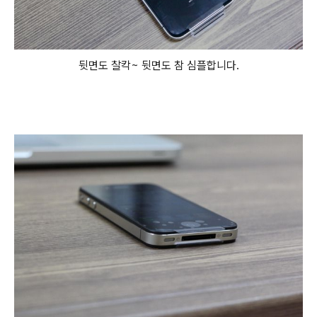
뒷면도 찰칵~ 뒷면도 참 심플합니다.