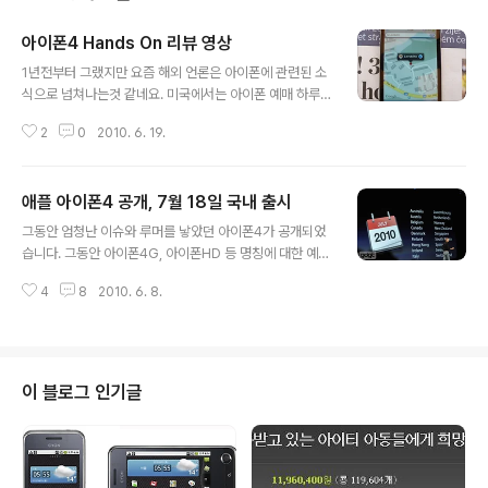
아이폰4 Hands On 리뷰 영상
글 내용
1년전부터 그랬지만 요즘 해외 언론은 아이폰에 관련된 소
식으로 넘쳐나는것 같네요. 미국에서는 아이폰 예매 하루
만에 60만대를 기록하며 AT&T 서버를 거의 다운시켜 버
2
0
2010. 6. 19.
리면서 예매 사흘만에 100만대를 돌파했던 3GS때의 기
록에 몇배를 기록할지가 요즘 이슈라고 하죠. 흰색 모델은
워낙 인기가 많아 출시 예정날자가 아직 정확이 잡히지도
애플 아이폰4 공개, 7월 18일 국내 출시
않았하고 하네요. 전체적으로 주문이 워낙 많다보니 배송
글 내용
일정도 두번이나 연기(6.24->7.2->7.14)되면서 요즘 난
그동안 엄청난 이슈와 루머를 낳았던 아이폰4가 공개되었
리라고 합니다. 아마 해외 블로거들은 아이폰4를 출시보다
습니다. 그동안 아이폰4G, 아이폰HD 등 명칭에 대한 예기
먼저 구하기 위해 발에 땀이 나도록 뛰어 다니고 있을겁니
가 많았었는데 아이폰4로 정해졌습니다. 일단 우리에 스펙
다. 지금 아이폰4와 관련된 사진이나 동영상, 리뷰는 모두
4
8
2010. 6. 8.
보다 중요한건 중요한건 국내 출시 여부죠. 스티브 잡스의
엄청난 트래픽과 직결되기 때문이죠. ^^. 아무튼 이런중에
프리젠테이션에 드디아 한국이 떳습니다. 위에 보이시죠?
블로그 매체를 통해 아이폰 ..
쟙스가 머리로 가리고 있습니다.^^ 6월 출시하는 1차 라인
업에는 포함되지 않았지만, 7월 출시하는 2차 라인업에 포
함되었습니다. 정확한 출시 일은 7월 18일이라고 합니다.
이 블로그 인기글
통신사가 명시되지는 않았지만 그동안의 상황들을 본다면
kt에서 출시하지 을까 생각된군요. 올래~ 아이폰4 스펙(상
세 스펙은 애플 홈피 참고) Apple A4 칩 3.5", 960x64
0, 인치당 326픽셀, 800:1 명암대비, IPS iOS4 (아이폰