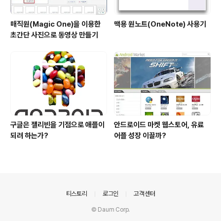
매직원(Magic One)을 이용한
맥용 원노트(OneNote) 사용기
초간단 사진으로 동영상 만들기
구글은 젤리빈을 기점으로 애플이
안드로이드 마켓 웹스토어, 유료
되려 하는가?
어플 성장 이끌까?
의안내
티스토리
로그인
고객센터
© Daum Corp.